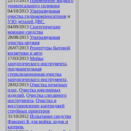
22/11/2013
Применение жидкого
универсального силикона
04/10/2013
Ультразвуковая
очистка гидрокомпенсаторов
и
УЗО деталей ДВС
04/09/2013
Синтетические
моющие средства
28/08/2013
Ультразвуковая
очистка оружия
26/07/2013
Рецептуры бытовой
косметики и авто
17/03/2013
Мойка
хирургического инструмента
,
предварительная
стерилизационная очистка
хирургического инструмента
28/02/2013
Очистка печатных
плат
,
Очистка ювелирных
изделий
,
Очистка слесарного
инструмента
,
Очистка и
восстановление картриджей
струйных принтеров
31/10/2012
Испытание средства
Фаворит К для мойки лодок и
катеров.