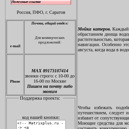
Россия, ПФО,
г. Саратов
Почта,
общий отдел:
Мойка катеров.
Каждый в
обрастанием днища водо
Для коммерческих
растительностью, котора
предложений:
навигации. Особенно это
e-mail
августа, когда вода в вод
МАХ 89173107414
звонки
строго: с 10-00 до
16-00 по Москве
Phone
Пишем на почту либо
звоним
Поддержка проекта:
Чтобы избежать подоб
путешествием, следует 
код нашей кнопки:
избавит от сопутствующи
Моющие средства для мо
составить конкуренцию