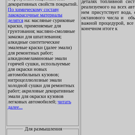
деталях топливной сист
декоративных свойств покрытий.
реализуемого на всех ав
По химическому составу
нем присутствует вода, 
лакокрасочные материалы
октанового числа и обы
делятся
на: масляные суриковые
важной процедурой, все 
краски, применяемые для
конечном итоге к
грунтования; масляно-смоляные
замазки для шпатлевания;
алкидные синтетические
эмалевые краски (далее эмали)
для ремонтных работ;
алкидномеламиновые эмали
горячей сушки, используемые
для окраски новых
автомобильных кузовов;
нитроцеллюлозные эмали
холодной сушки для ремонтных
работ; акриловые декоративные
эмали для окраски кузовов
легковых автомобилей;
читать
далее...
Для размышления