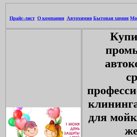
Прайс-лист
О компании
Автохимия
Бытовая химия
Мо
Купи
промы
авток
с
професси
клининга
для мойк
же