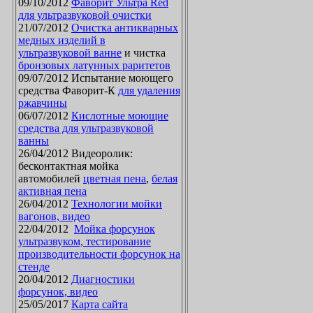
09/10/2012
Фаворит Ультра Red
для ультразвуковой очистки
21/07/2012
Очистка антикварных
медных изделий в
ультразвуковой ванне
и чистка
бронзовых латунных раритетов
09/07/2012 Испытание моющего
средства Фаворит-К
для удаления
ржавчины
06/07/2012
Кислотные моющие
средства для ультразвуковой
ванны
26/04/2012 Видеоролик:
бесконтактная мойка
автомобилей
цветная пена
,
белая
активная пена
26/04/2012
Технологии мойки
вагонов, видео
22/04/2012
Мойка форсунок
ультразвуком, тестирование
производительности форсунок на
стенде
20/04/2012
Диагностики
форсунок, видео
25/05/2017
Карта сайта