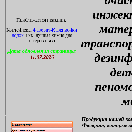
инжект
Приближается праздник
матер
Контейнеры
Фаворит-К для мойки
лодок
3 кг, лучшая химия для
транспор
катеров и яхт
Дата обновления страницы:
дезин
11.07.2026
дет
пеном
м
П
родукция нашей к
Фаворит, которые м