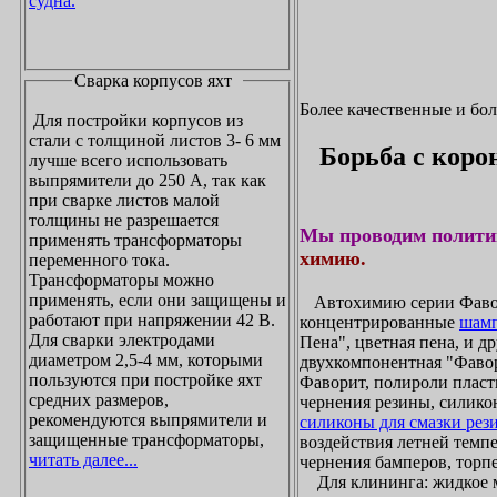
судна.
Сварка корпусов яхт
Более качественные и бо
Для постройки корпусов из
стали с толщиной листов 3- 6 мм
Борьба с коро
лучше всего использовать
выпрямители до 250 А, так как
при сварке листов малой
толщины не разрешается
Мы проводим полити
применять трансформаторы
химию.
переменного тока.
Трансформаторы можно
применять, если они защищены и
Автохимию серии Фавори
работают при напряжении 42 В.
концентрированные
шамп
Для сварки электродами
Пена", цветная пена, и д
диаметром 2,5-4 мм, которыми
двухкомпонентная "Фаво
пользуются при постройке яхт
Фаворит, полироли пласти
средних размеров,
чернения резины, силикон
рекомендуются выпрямители и
силиконы для смазки рез
защищенные трансформаторы,
воздействия летней темпе
читать далее...
чернения бамперов, торпе
Для клининга: жидкое мы