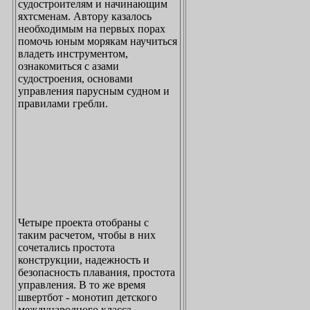
судостроителям и начинающим
яхтсменам. Автору казалось
необходимым на первых порах
помочь юным морякам научиться
владеть инструментом,
ознакомиться с азами
судостроения, основами
управления парусным судном и
правилами гребли.
Четыре проекта отобраны с
таким расчетом, чтобы в них
сочетались простота
конструкции, надежность и
безопасность плавания, простота
управления. В то же время
швертбот - монотип детского
международного класса