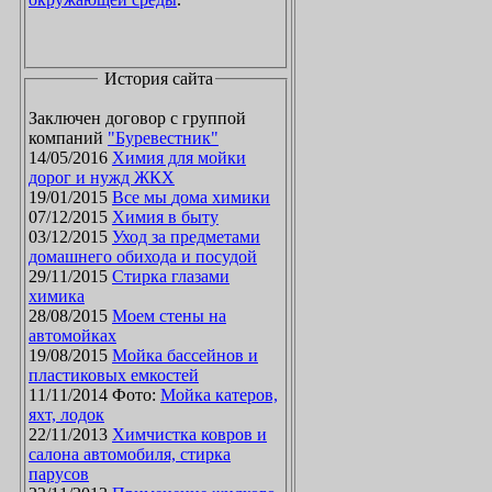
История сайта
Заключен договор с группой
компаний
"Буревестник"
14/05/2016
Химия для мойки
дорог и нужд ЖКХ
19/01/2015
Все мы дома химики
07/12/2015
Химия в быту
03/12/2015
Уход за предметами
домашнего обихода и посудой
29/11/2015
Стирка глазами
химика
28/08/2015
Моем стены на
автомойках
19/08/2015
Мойка бассейнов и
пластиковых емкостей
11/11/2014 Фото:
Мойка катеров,
яхт, лодок
22/11/2013
Химчистка ковров и
салона автомобиля, стирка
парусов