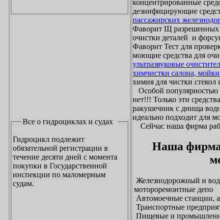
концентрированные средс
дезинфицирующие средст
пассажирских железнодо
Фаворит Щ разрешенных
очистки деталей и форсу
Фаворит Тест для проверк
моющие средства для очи
ультразвуковые очистите
химчистки салона, мойки
химия для чистки стекол и
Особой популярностью 
нет!!! Только эти средст
ракушечник с днища водн
идеально подходит для м
Все о гидроциклах и судах
Сейчас наша фирма рабо
Гидроцикл подлежит
Наша фирма
обязательной регистрации в
течение десяти дней с момента
м
покупки в Государственной
инспекции по маломерным
Железнодорожный и водн
судам.
мотороремонтные депо
Автомоечные станции, а
Транспортные предприят
Пищевые и промышленны