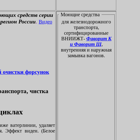
оющих средств серии
Моющие средства
регион России
.
Видео
для железнодорожного
транспорта,
сертифицированные
ВНИИЖТ-
Фаворит К
и Фаворит Щ
,
внутренняя и наружная
замывка вагонов.
й очистки форсунок
ранспорта, чистка
оциклах
иже ватерлинии, удаляет
я. Эффект виден. (Белое