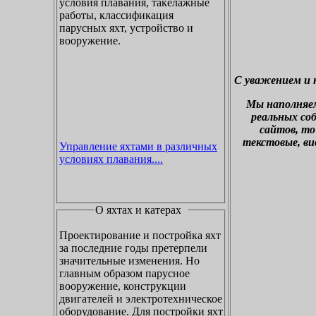
условия плавания, такелажные
работы, классификация
парусных яхт, устройство и
вооружение.
С уважением и 
М
ы наполняе
реальных со
сайтов, то
текстовые, ви
Управление яхтами в различных
условиях плавания....
О яхтах и катерах
Проектирование и постройка яхт
за последние годы претерпели
значительные изменения. Но
главным образом парусное
вооружение, конструкции
двигателей и электротехническое
оборудование. Для постройки яхт