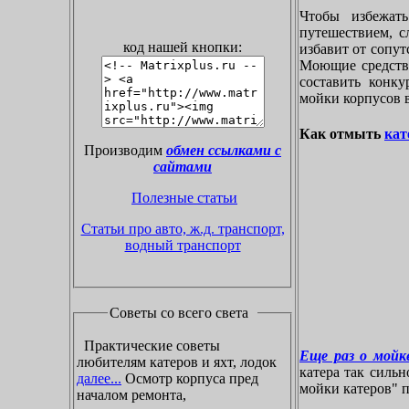
Чтобы избежат
путешествием, с
код нашей кнопки:
избавит от сопу
Моющие средства
составить конк
мойки корпусов 
Как отмыть
кат
Производим
обмен ссылками с
сайтами
Полезные статьи
Статьи про авто, ж.д. транспорт,
водный транспорт
Советы со всего света
Практические советы
Еще раз о мойке
любителям катеров и яхт, лодок
катера так силь
далее...
Осмотр корпуса пред
мойки катеров" пр
началом ремонта,