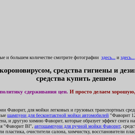
ные и большем количестве смотрите фотографии
здесь...
и
здесь...
 короновирусом, средства гигиены и де
средства купить дешево
политику сдерживания цен.
И просто делаем хорошую
и Фаворит, для мойки легковых и грузовых транспортных средс
ные
шампуни для бесконтактной мойки автомобилей
"Фаворит 12
ена, и другую химию Фаворит, которые образует эффект снега н
я "Фаворит BI",
автошампуни для ручной мойки Фаворит
, сред
и пластика, очистители салона, химчистку, восстановители плас