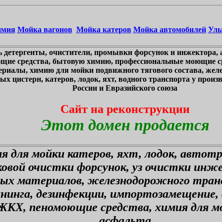
имия
Мойка вагонов
Мойка катеров
Мойка автомобилей
Уль
 детергенты, очистители, промывки форсунок и инжектора, 
щие средства, бытовую химию, профессиональные моющие ср
ериалы, химию для мойки подвижного тягового состава, жел
х цистерн, катеров, лодок, яхт, водного транспорта у произв
России и Евразийского союза
Сайт на реконструкции
Этот домен продается
я для мойки катеров, яхт, лодок, автот
ковой очистки форсунок, уз очистки инж
ных материалов, железнодорожного тран
ининга, дезинфекции, импортозамещение,
ЖКХ, пеномоющие средства, химия для мо
асфальта