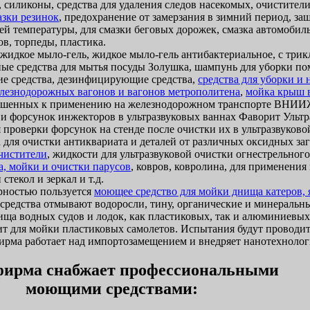
 силиконы, средства для удаления следов насекомых, очистители
азки резинок
, предохранение от замерзания в зимний период, за
ей температуры, для смазки беговых дорожек, смазка автомобиль
в, торпеды, пластика.
идкое мыло-гель, жидкое мыло-гель антибактериальное, с трик
ые средства для мытья посуды Золушка, шампунь для уборки п
 средства, дезинфицирующие средства,
средства для уборки и
лезнодорожных вагонов и вагонов метрополитена
,
мойка крыш 
ешенных к применению на железнодорожном транспорте ВНИИЖ
 и форсунок инжекторов в ультразвуковых ваннах Фаворит Ультр
 проверки форсунок на стенде после очистки их в ультразвуково
 для очистки антиквариата и деталей от различных оксидных за
очистители
, жидкости для ультразвуковой очистки огнестрельног
а, мойки и очистки парусов
, ковров, ковролина, для применени
стекол и зеркал и т.д.
ностью пользуется
моющее средство для мойки днища катеров, я
и средства отмывают водоросли, тину, органические и минеральн
ща водных судов и лодок, как пластиковых, так и алюминиевых
т для мойки пластиковых самолетов. Испытания будут проводит
ма работает над импортозамещением и внедряет нанотехнолог
ирма снабжает профессиональными
моющими средствами: