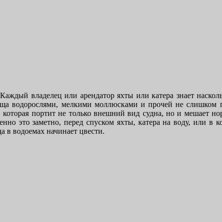
Каждый владелец или арендатор яхты или катера знает насколь
ища водорослями, мелкими моллюсками и прочей не слишком 
, которая портит не только внешний вид судна, но и мешает н
нно это заметно, перед спуском яхты, катера на воду, или в к
да в водоемах начинает цвести.