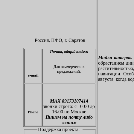
Россия, ПФО,
г. Саратов
Почта,
общий отдел:
Мойка катеров.
обрастанием дн
Для коммерческих
растительностью
предложений:
навигации. Особе
e-mail
августа, когда во
МАХ 89173107414
звонки
строго: с 10-00 до
16-00 по Москве
Phone
Пишем на почту либо
звоним
Поддержка проекта: