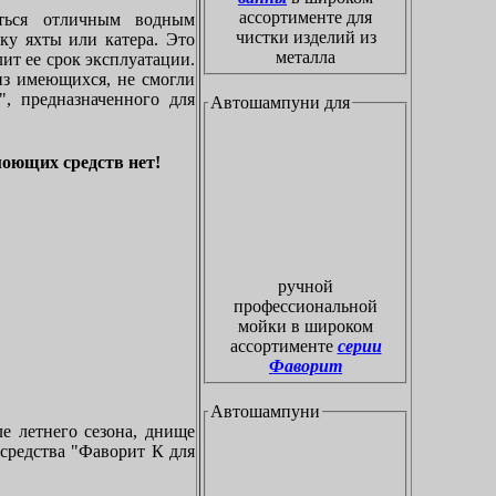
ассортименте для
ться отличным водным
чистки изделий из
ку яхты или катера. Это
металла
ит ее срок эксплуатации.
из имеющихся, не смогли
, предназначенного для
Автошампуни для
моющих средств нет!
ручной
профессиональной
мойки в широком
ассортименте
серии
Фаворит
Автошампуни
ле летнего сезона, днище
 средства "Фаворит К для