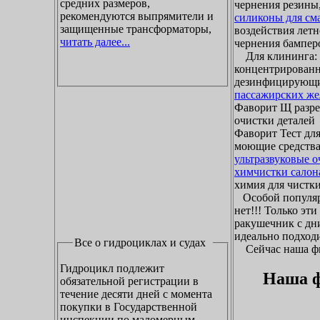
средних размеров,
чернения резины,
рекомендуются выпрямители и
силиконы для см
защищенные трансформаторы,
воздействия летн
читать далее...
чернения бамперо
Для клининга: ж
концентрированн
дезинфицирующие
пассажирских же
Фаворит Щ разр
очистки деталей
Фаворит Тест для
моющие средства
ультразвуковые 
химчистки салон
химия для чистки 
Особой популяр
нет!!! Только эт
ракушечник с дни
идеально подходи
Все о гидроциклах и судах
Сейчас наша фир
Гидроцикл подлежит
Наша ф
обязательной регистрации в
течение десяти дней с момента
покупки в Государственной
инспекции по маломерным