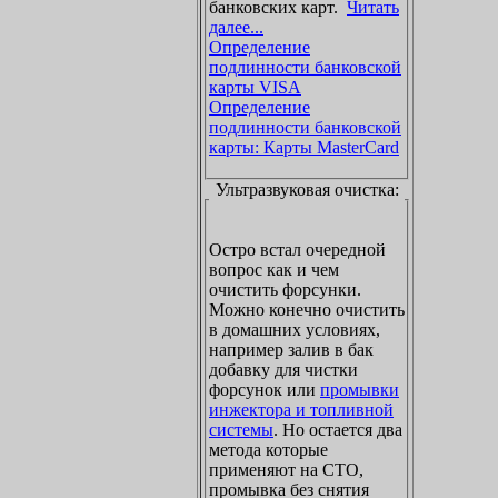
банковских карт.
Читать
далее...
Определение
подлинности банковской
карты VISA
Определение
подлинности банковской
карты: Карты MasterCard
Ультразвуковая очистка:
Остро встал очередной
вопрос как и чем
очистить форсунки.
Можно конечно очистить
в домашних условиях,
например залив в бак
добавку для чистки
форсунок или
промывки
инжектора и топливной
системы
. Но остается два
метода которые
применяют на СТО,
промывка без снятия