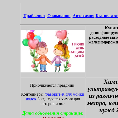
Прайс-лист
О компании
Автохимия
Бытовая х
Купить
дезинфицирую
расходные мат
железнодорожны
Хими
Приближается праздник
ультразву
Контейнеры
Фаворит-К для мойки
из различ
лодок
3 кг, лучшая химия для
метро, кл
катеров и яхт
нужд 
Дата обновления страницы: