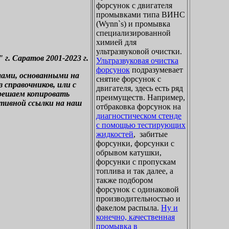
форсунок с двигателя
промывками типа ВИНС
(Wynn`s) и промывка
специализированной
химией для
ультразвуковой очистки.
. Саратов 2001-2023 г.
Ультразвуковая очистка
форсунок
подразумевает
лами, основанными на
снятие форсунок с
справочников, или с
двигателя, здесь есть ряд
зрешаем копировать
преимуществ. Например,
ктивной ссылки на наш
отбраковка форсунок на
диагностическом стенде
с помощью тестирующих
жидкостей
, забитые
форсунки, форсунки с
обрывом катушки,
форсунки с пропускам
топлива и так далее, а
также подбором
форсунок с одинаковой
производительностью и
факелом распыла.
Ну и
конечно, качественная
промывка в