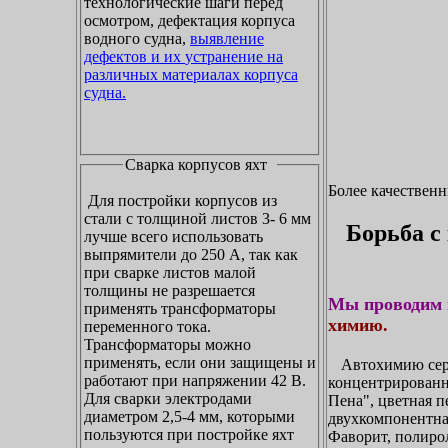
технологические шаги перед
осмотром, дефектация корпуса
водного судна,
выявление
дефектов и их устранение на
различных материалах корпуса
судна.
Сварка корпусов яхт
Более качествен
Для постройки корпусов из
стали с толщиной листов 3- 6 мм
Борьба с
лучше всего использовать
выпрямители до 250 А, так как
при сварке листов малой
толщины не разрешается
Мы проводим 
применять трансформаторы
химию.
переменного тока.
Трансформаторы можно
применять, если они защищены и
Автохимию сери
работают при напряжении 42 В.
концентрирован
Для сварки электродами
Пена", цветная п
диаметром 2,5-4 мм, которыми
двухкомпонентна
пользуются при постройке яхт
Фаворит, полирол