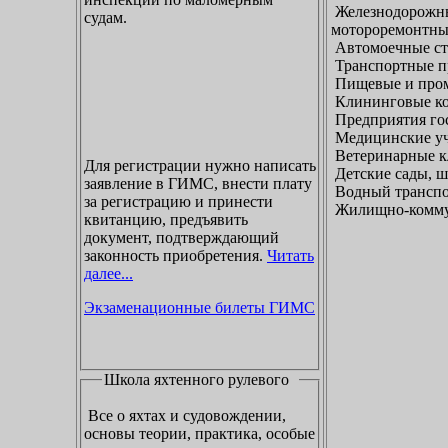
Железнодорожны
судам.
мотороремонтны
Автомоечные ст
Транспортные п
Пищевые и пром
Клининговые к
Предприятия гос
Медицинские уч
Ветеринарные к
Для регистрации нужно написать
Детские сады, ш
заявление в ГИМС, внести плату
Водный транспо
за регистрацию и принести
Жилищно-коммун
квитанцию, предъявить
документ, подтверждающий
законность приобретения.
Читать
далее...
Экзаменационные билеты ГИМС
Школа яхтенного рулевого
Все о яхтах и судовождении,
основы теории, практика, особые