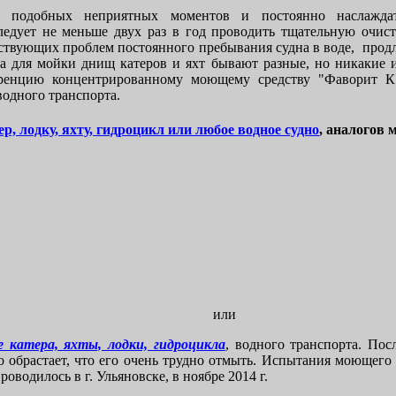
ь подобных неприятных моментов и постоянно наслажда
ледует не меньше двух раз в год проводить тщательную очист
тствующих проблем постоянного пребывания судна в воде, продл
 для мойки днищ катеров и яхт бывают разные, но никакие 
уренцию концентрированному моющему средству "Фаворит К"
водного транспорта.
ер, лодку, яхту, гидроцикл или любое водное судно
, аналогов 
или
 катера, яхты, лодки, гидроцикла
, водного транспорта. Пос
но обрастает, что его очень трудно отмыть. Испытания моющего
оводилось в г. Ульяновске, в ноябре 2014 г.