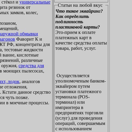
 стёкол и
универсальные
Статьи на любой вкус
щита резинок от
Что такое эквайринг?
ных замков, колес,
Как определить
подлинность
лозаном,
пластиковой карты?
омещений,
Это-прием к оплате
 наружной обмывки
платежных карт в
вагонов
Фаворит К и
качестве средства оплаты
Т РФ, концентраты для
товара, работ, услуг.
а, тестовые жидкости
й ванне, кислотные
грязнений, различные
о оружия,
средства для
я в моющих пылесосах,
Осуществляется
уполномоченым банком-
хт, лодок
, аналогов
эквайером путем
ые отложения,
установки платежного
. Кстати данное средство
терминала (POS-
ся чуть позже.
терминал) или
ии в моечные процессы.
импринтера в
предприятиях торговли
(услуг) для проведения
операций, совершаемым
с использованием