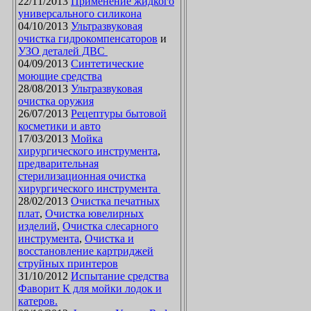
22/11/2013
Применение жидкого
универсального силикона
04/10/2013
Ультразвуковая
очистка гидрокомпенсаторов
и
УЗО деталей ДВС
04/09/2013
Синтетические
моющие средства
28/08/2013
Ультразвуковая
очистка оружия
26/07/2013
Рецептуры бытовой
косметики и авто
17/03/2013
Мойка
хирургического инструмента
,
предварительная
стерилизационная очистка
хирургического инструмента
28/02/2013
Очистка печатных
плат
,
Очистка ювелирных
изделий
,
Очистка слесарного
инструмента
,
Очистка и
восстановление картриджей
струйных принтеров
31/10/2012
Испытание средства
Фаворит К для мойки лодок и
катеров.