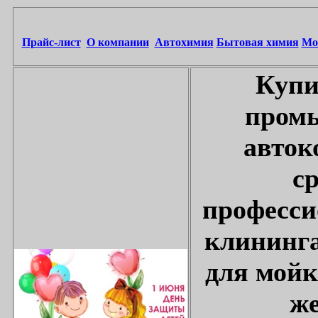
Прайс-лист
О компании
Автохимия
Бытовая химия
Мо
Купи
промы
авток
с
професси
клининга
для мойк
же