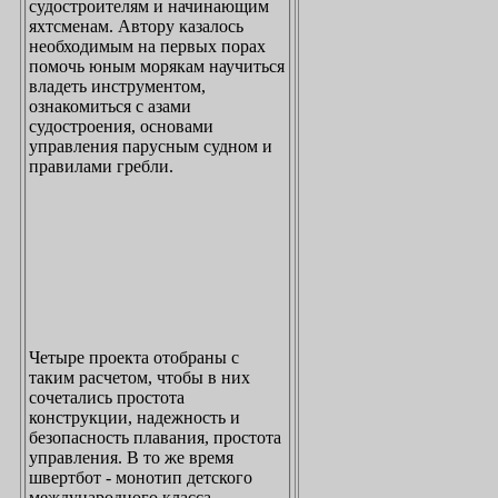
судостроителям и начинающим
яхтсменам. Автору казалось
необходимым на первых порах
помочь юным морякам научиться
владеть инструментом,
ознакомиться с азами
судостроения, основами
управления парусным судном и
правилами гребли.
Четыре проекта отобраны с
таким расчетом, чтобы в них
сочетались простота
конструкции, надежность и
безопасность плавания, простота
управления. В то же время
швертбот - монотип детского
международного класса