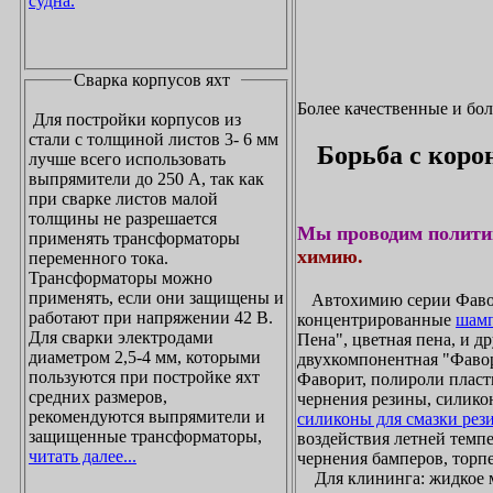
судна.
Сварка корпусов яхт
Более качественные и бо
Для постройки корпусов из
стали с толщиной листов 3- 6 мм
Борьба с коро
лучше всего использовать
выпрямители до 250 А, так как
при сварке листов малой
толщины не разрешается
Мы проводим полити
применять трансформаторы
химию.
переменного тока.
Трансформаторы можно
применять, если они защищены и
Автохимию серии Фавори
работают при напряжении 42 В.
концентрированные
шамп
Для сварки электродами
Пена", цветная пена, и д
диаметром 2,5-4 мм, которыми
двухкомпонентная "Фаво
пользуются при постройке яхт
Фаворит, полироли пласти
средних размеров,
чернения резины, силикон
рекомендуются выпрямители и
силиконы для смазки рез
защищенные трансформаторы,
воздействия летней темпе
читать далее...
чернения бамперов, торпе
Для клининга: жидкое мы