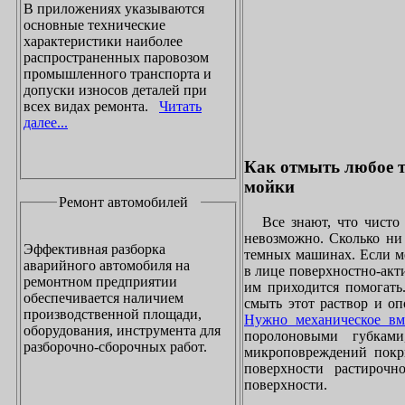
В приложениях указываются
основные технические
характеристики наиболее
распространенных паровозом
промышленного транспорта и
допуски износов деталей при
всех видах ремонта.
Читать
далее...
Как отмыть любое т
мойки
Ремонт автомобилей
Все знают, что чисто 
невозможно. Сколько ни 
Эффективная разборка
темных машинах. Если ме
аварийного автомобиля на
в лице поверхностно-акт
ремонтном предприятии
им приходится помогать
обеспечивается наличием
смыть этот раствор и оп
производственной площади,
Нужно механическое вм
оборудования, инструмента для
поролоновыми губками
разборочно-сборочных работ.
микроповреждений покры
поверхности растирочн
поверхности.