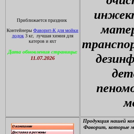
инжект
Приближается праздник
матер
Контейнеры
Фаворит-К для мойки
лодок
3 кг, лучшая химия для
транспор
катеров и яхт
Дата обновления страницы:
дезин
11.07.2026
дет
пеном
м
П
родукция нашей к
Фаворит, которые м