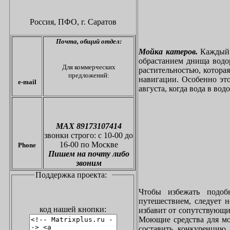
Россия, ПФО,
г. Саратов
Почта,
общий отдел:
Мойка катеров.
Каждый в
обрастанием днища водо
Для коммерческих
растительностью, котора
предложений:
навигации. Особенно это
e-mail
августа, когда вода в вод
МАХ 89173107414
звонки
строго: с 10-00 до
16-00 по Москве
Phone
Пишем на почту либо
звоним
Поддержка проекта:
Чтобы избежать подоб
путешествием, следует 
код нашей кнопки:
избавит от сопутствующи
Моющие средства для мо
составить конкуренцию