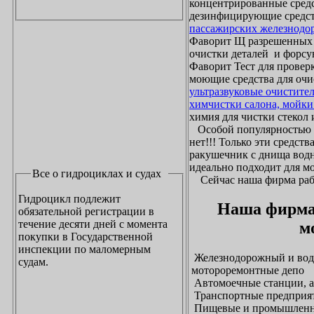
концентрированные средс
дезинфицирующие средст
пассажирских железнодо
Фаворит Щ разрешенных
очистки деталей и форсу
Фаворит Тест для проверк
моющие средства для очи
ультразвуковые очистите
химчистки салона, мойки
химия для чистки стекол и
Особой популярностью 
нет!!! Только эти средст
ракушечник с днища водн
идеально подходит для м
Все о гидроциклах и судах
Сейчас наша фирма рабо
Гидроцикл подлежит
Наша фирма
обязательной регистрации в
течение десяти дней с момента
м
покупки в Государственной
инспекции по маломерным
Железнодорожный и водн
судам.
мотороремонтные депо
Автомоечные станции, а
Транспортные предприят
Пищевые и промышленны