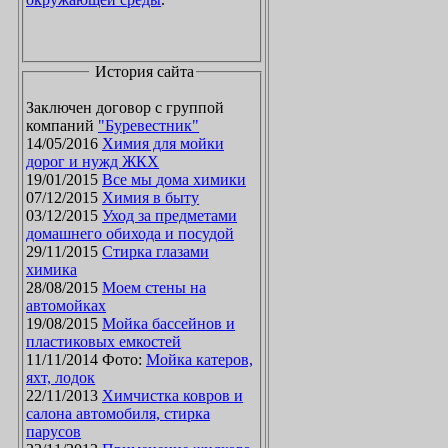
История сайта
Заключен договор с группой
компаний
"Буревестник"
14/05/2016
Химия для мойки
дорог и нужд ЖКХ
19/01/2015
Все мы дома химики
07/12/2015
Химия в быту
03/12/2015
Уход за предметами
домашнего обихода и посудой
29/11/2015
Стирка глазами
химика
28/08/2015
Моем стены на
автомойках
19/08/2015
Мойка бассейнов и
пластиковых емкостей
11/11/2014 Фото:
Мойка катеров,
яхт, лодок
22/11/2013
Химчистка ковров и
салона автомобиля, стирка
парусов