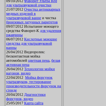
09/10/2012
Фаворит Ультра Red
для ультразвуковой очистки
21/07/2012
Очистка антикварных
медных изделий в
ультразвуковой ванне
и чистка
бронзовых латунных раритетов
09/07/2012 Испытание моющего
средства Фаворит-К
для удаления
ржавчины
06/07/2012
Кислотные моющие
средства для ультразвуковой
ванны
26/04/2012 Видеоролик:
бесконтактная мойка
автомобилей
цветная пена
,
белая
активная пена
26/04/2012
Технологии мойки
вагонов, видео
22/04/2012
Мойка форсунок
ультразвуком, тестирование
производительности форсунок на
стенде
20/04/2012
Диагностики
форсунок, видео
25/05/2017
Карта сайта