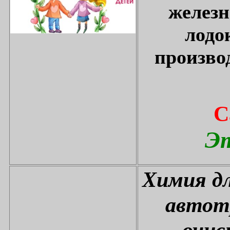
железн
лодо
произво
С
Эт
Химия дл
автот
очис