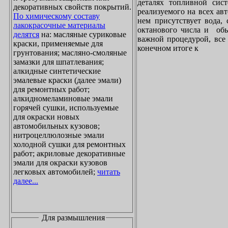
деталях топливной сист
декоративных свойств покрытий.
реализуемого на всех ав
По химическому составу
нем присутствует вода, 
лакокрасочные материалы
октанового числа и обы
делятся
на: масляные суриковые
важной процедурой, все 
краски, применяемые для
конечном итоге к
грунтования; масляно-смоляные
замазки для шпатлевания;
алкидные синтетические
эмалевые краски (далее эмали)
для ремонтных работ;
алкидномеламиновые эмали
горячей сушки, используемые
для окраски новых
автомобильных кузовов;
нитроцеллюлозные эмали
холодной сушки для ремонтных
работ; акриловые декоративные
эмали для окраски кузовов
легковых автомобилей;
читать
далее...
Для размышления