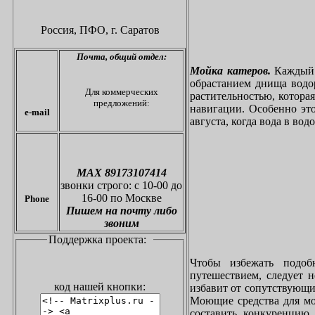
Россия, ПФО,
г. Саратов
Почта,
общий отдел:
Мойка катеров.
Каждый в
обрастанием днища водо
Для коммерческих
растительностью, котора
предложений:
навигации. Особенно это
e-mail
августа, когда вода в вод
МАХ 89173107414
звонки
строго: с 10-00 до
16-00 по Москве
Phone
Пишем на почту либо
звоним
Поддержка проекта:
Чтобы избежать подоб
путешествием, следует 
код нашей кнопки:
избавит от сопутствующи
Моющие средства для мо
составить конкуренцию