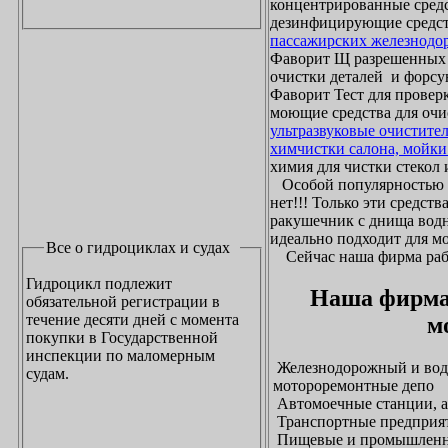
концентрированные средс
дезинфицирующие средст
пассажирских железнодо
Фаворит Щ разрешенных
очистки деталей и форсу
Фаворит Тест для проверк
моющие средства для очи
ультразвуковые очистите
химчистки салона, мойки
химия для чистки стекол и
Особой популярностью 
нет!!! Только эти средст
ракушечник с днища водн
идеально подходит для м
Все о гидроциклах и судах
Сейчас наша фирма рабо
Гидроцикл подлежит
Наша фирма
обязательной регистрации в
течение десяти дней с момента
м
покупки в Государственной
инспекции по маломерным
Железнодорожный и водн
судам.
мотороремонтные депо
Автомоечные станции, а
Транспортные предприят
Пищевые и промышленны