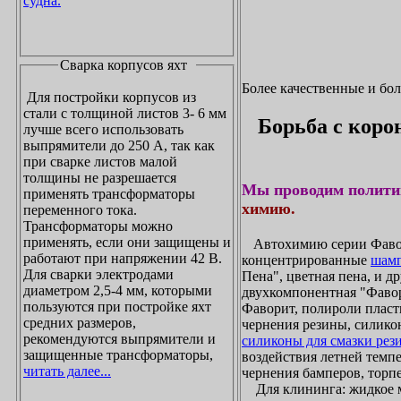
судна.
Сварка корпусов яхт
Более качественные и бо
Для постройки корпусов из
стали с толщиной листов 3- 6 мм
Борьба с коро
лучше всего использовать
выпрямители до 250 А, так как
при сварке листов малой
толщины не разрешается
Мы проводим полити
применять трансформаторы
химию.
переменного тока.
Трансформаторы можно
применять, если они защищены и
Автохимию серии Фавори
работают при напряжении 42 В.
концентрированные
шамп
Для сварки электродами
Пена", цветная пена, и д
диаметром 2,5-4 мм, которыми
двухкомпонентная "Фаво
пользуются при постройке яхт
Фаворит, полироли пласти
средних размеров,
чернения резины, силикон
рекомендуются выпрямители и
силиконы для смазки рез
защищенные трансформаторы,
воздействия летней темпе
читать далее...
чернения бамперов, торпе
Для клининга: жидкое мы