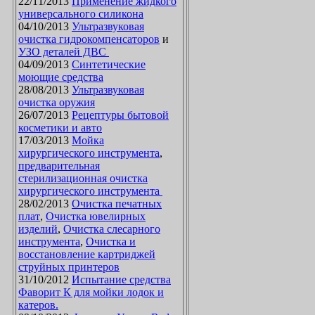
22/11/2013
Применение жидкого
универсального силикона
04/10/2013
Ультразвуковая
очистка гидрокомпенсаторов
и
УЗО деталей ДВС
04/09/2013
Синтетические
моющие средства
28/08/2013
Ультразвуковая
очистка оружия
26/07/2013
Рецептуры бытовой
косметики и авто
17/03/2013
Мойка
хирургического инструмента
,
предварительная
стерилизационная очистка
хирургического инструмента
28/02/2013
Очистка печатных
плат
,
Очистка ювелирных
изделий
,
Очистка слесарного
инструмента
,
Очистка и
восстановление картриджей
струйных принтеров
31/10/2012
Испытание средства
Фаворит К для мойки лодок и
катеров.