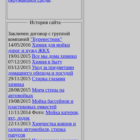
История сайта
Заключен договор с группой
компаний
"Буревестник"
14/05/2016
Химия для мойки
дорог и нужд ЖКХ
19/01/2015
Все мы дома химики
07/12/2015
Химия в быту
03/12/2015
Уход за предметами
домашнего обихода и посудой
29/11/2015
Стирка глазами
химика
28/08/2015
Моем стены на
автомойках
19/08/2015
Мойка бассейнов и
пластиковых емкостей
11/11/2014 Фото:
Мойка катеров,
яхт, лодок
22/11/2013
Химчистка ковров и
салона автомобиля, стирка
парусов