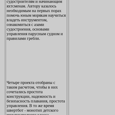
судостроителям и начинающим
яхтсменам. Автору казалось
необходимым на первых порах
помочь юным морякам научиться
владеть инструментом,
ознакомиться с азами
судостроения, основами
управления парусным судном и
правилами гребли.
Четыре проекта отобраны с
таким расчетом, чтобы в них
сочетались простота
конструкции, надежность и
безопасность плавания, простота
управления. В то же время
швертбот - монотип детского
международного класса