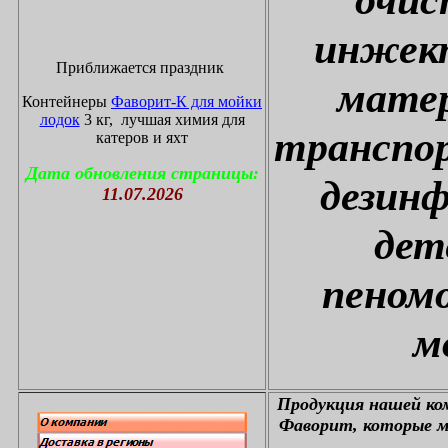
инжект
Приближается праздник
матер
Контейнеры
Фаворит-К для мойки
лодок
3 кг, лучшая химия для
транспор
катеров и яхт
Дата обновления страницы:
дезин
11.07.2026
дет
пеном
м
П
родукция нашей к
Фаворит, которые м