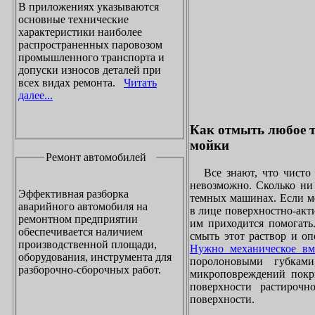
В приложениях указываются
основные технические
характеристики наиболее
распространенных паровозом
промышленного транспорта и
допуски износов деталей при
всех видах ремонта.
Читать
далее...
Как отмыть любое т
мойки
Ремонт автомобилей
Все знают, что чисто 
невозможно. Сколько ни 
Эффективная разборка
темных машинах. Если ме
аварийного автомобиля на
в лице поверхностно-акт
ремонтном предприятии
им приходится помогать
обеспечивается наличием
смыть этот раствор и оп
производственной площади,
Нужно механическое вм
оборудования, инструмента для
поролоновыми губками
разборочно-сборочных работ.
микроповреждений покры
поверхности растирочн
поверхности.