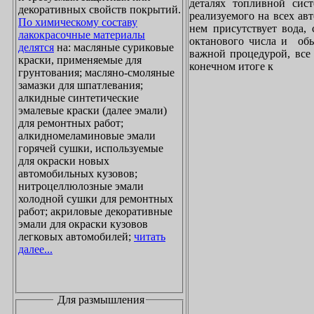
деталях топливной сист
декоративных свойств покрытий.
реализуемого на всех ав
По химическому составу
нем присутствует вода, 
лакокрасочные материалы
октанового числа и обы
делятся
на: масляные суриковые
важной процедурой, все 
краски, применяемые для
конечном итоге к
грунтования; масляно-смоляные
замазки для шпатлевания;
алкидные синтетические
эмалевые краски (далее эмали)
для ремонтных работ;
алкидномеламиновые эмали
горячей сушки, используемые
для окраски новых
автомобильных кузовов;
нитроцеллюлозные эмали
холодной сушки для ремонтных
работ; акриловые декоративные
эмали для окраски кузовов
легковых автомобилей;
читать
далее...
Для размышления