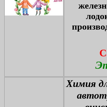
железн
лодо
произво
С
Эт
Химия дл
автот
очис