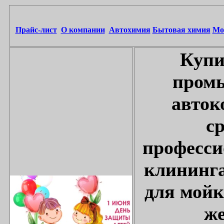
Прайс-лист
О компании
Автохимия
Бытовая химия
Мо
Купи
промы
авток
с
професси
клининга
для мойк
же