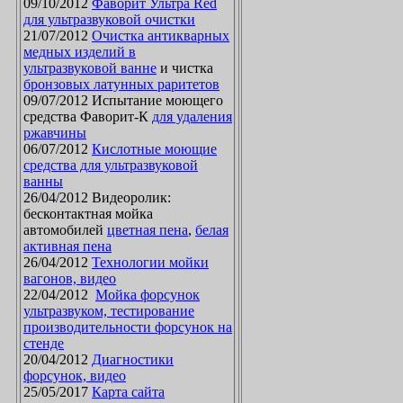
09/10/2012
Фаворит Ультра Red
для ультразвуковой очистки
21/07/2012
Очистка антикварных
медных изделий в
ультразвуковой ванне
и чистка
бронзовых латунных раритетов
09/07/2012 Испытание моющего
средства Фаворит-К
для удаления
ржавчины
06/07/2012
Кислотные моющие
средства для ультразвуковой
ванны
26/04/2012 Видеоролик:
бесконтактная мойка
автомобилей
цветная пена
,
белая
активная пена
26/04/2012
Технологии мойки
вагонов, видео
22/04/2012
Мойка форсунок
ультразвуком, тестирование
производительности форсунок на
стенде
20/04/2012
Диагностики
форсунок, видео
25/05/2017
Карта сайта