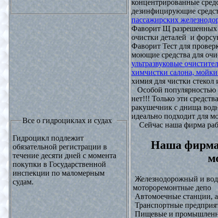
концентрированные средс
дезинфицирующие средст
пассажирских железнодо
Фаворит Щ разрешенных
очистки деталей и форсу
Фаворит Тест для проверк
моющие средства для очи
ультразвуковые очистите
химчистки салона, мойки
химия для чистки стекол и
Особой популярностью 
нет!!! Только эти средст
ракушечник с днища водн
идеально подходит для м
Все о гидроциклах и судах
Сейчас наша фирма рабо
Гидроцикл подлежит
Наша фирма
обязательной регистрации в
течение десяти дней с момента
м
покупки в Государственной
инспекции по маломерным
Железнодорожный и водн
судам.
мотороремонтные депо
Автомоечные станции, а
Транспортные предприят
Пищевые и промышленны