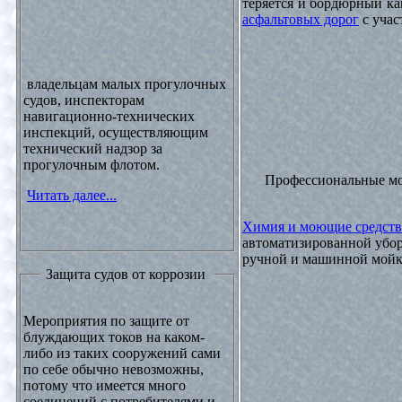
теряется и бордюрный ка
асфальтовых дорог
с учас
владельцам малых прогулочных
судов, инспекторам
навигационно-технических
инспекций, осуществляющим
технический надзор за
прогулочным флотом.
Профессиональные м
Читать далее...
Химия и моющие средств
автоматизированной убор
ручной и машинной мойки
Защита судов от коррозии
Мероприятия по защите от
блуждающих токов на каком-
либо из таких сооружений сами
по себе обычно невозможны,
потому что имеется много
соединений с потребителями и