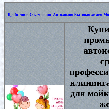
Прайс-лист
О компании
Автохимия
Бытовая химия
Мо
Купи
промы
авток
с
професси
клининга
для мойк
же