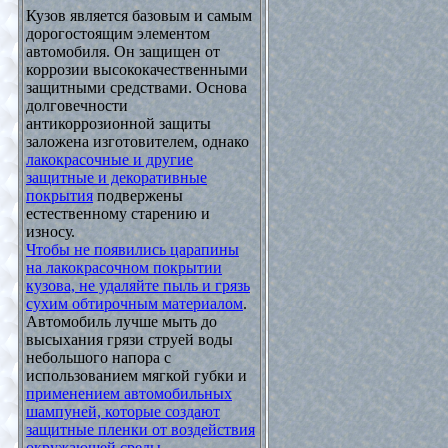
Кузов является базовым и самым
дорогостоящим элементом
автомобиля. Он защищен от
коррозии высококачественными
защитными средствами. Основа
долговечности
антикоррозионной защиты
заложена изготовителем, однако
лакокрасочные и другие
защитные и декоративные
покрытия
подвержены
естественному старению и
износу.
Чтобы не появились царапины
на лакокрасочном покрытии
кузова, не удаляйте пыль и грязь
сухим обтирочным материалом
.
Автомобиль лучше мыть до
высыхания грязи струей воды
небольшого напора с
использованием мягкой губки и
применением автомобильных
шампуней, которые создают
защитные пленки от воздействия
окружающей среды
.