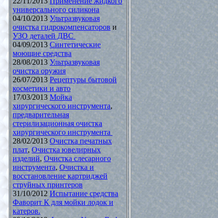
22/11/2013
Применение жидкого
универсального силикона
04/10/2013
Ультразвуковая
очистка гидрокомпенсаторов
и
УЗО деталей ДВС
04/09/2013
Синтетические
моющие средства
28/08/2013
Ультразвуковая
очистка оружия
26/07/2013
Рецептуры бытовой
косметики и авто
17/03/2013
Мойка
хирургического инструмента
,
предварительная
стерилизационная очистка
хирургического инструмента
28/02/2013
Очистка печатных
плат
,
Очистка ювелирных
изделий
,
Очистка слесарного
инструмента
,
Очистка и
восстановление картриджей
струйных принтеров
31/10/2012
Испытание средства
Фаворит К для мойки лодок и
катеров.