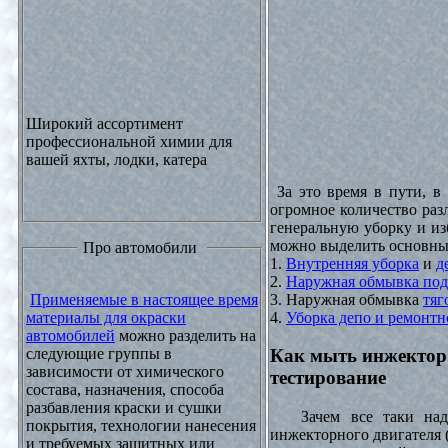
Широкий ассортимент
профессиональной химии для
вашей яхты, лодки, катера
За это время в пути, в
огромное количество раз
генеральную уборку и из
можно выделить основны
Про автомобили
1.
Внутренняя уборка
и
д
2.
Наружная обмывка под
3. Наружная обмывка
тяг
Применяемые в настоящее время
4.
Уборка депо и ремонтн
материалы для окраски
автомобилей
можно разделить на
следующие группы в
Как мыть инжектор
зависимости от химического
тестирование
состава, назначения, способа
разбавления краски и сушки
Зачем все таки надо
покрытия, технологии нанесения
инжекторного двигателя 
и требуемых защитных или