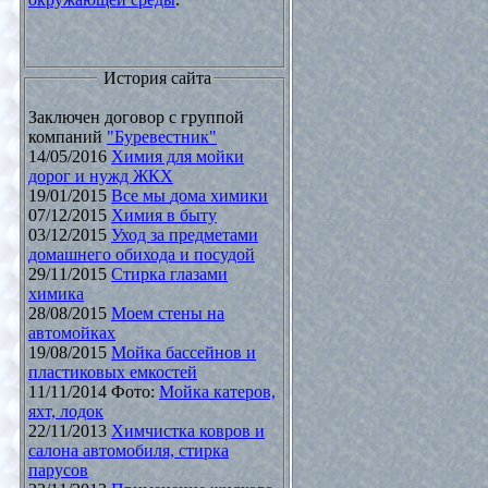
История сайта
Заключен договор с группой
компаний
"Буревестник"
14/05/2016
Химия для мойки
дорог и нужд ЖКХ
19/01/2015
Все мы дома химики
07/12/2015
Химия в быту
03/12/2015
Уход за предметами
домашнего обихода и посудой
29/11/2015
Стирка глазами
химика
28/08/2015
Моем стены на
автомойках
19/08/2015
Мойка бассейнов и
пластиковых емкостей
11/11/2014 Фото:
Мойка катеров,
яхт, лодок
22/11/2013
Химчистка ковров и
салона автомобиля, стирка
парусов