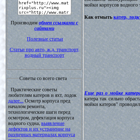
мойки корпусов водного 
Как отмыть
катер, лодк
Производим
обмен ссылками с
сайтами
Полезные статьи
Статьи про авто, ж.д. транспорт,
водный транспорт
Советы со всего света
Практические советы
Еще раз о мойке катера
любителям катеров и яхт, лодок
катера так сильно обрас
далее...
Осмотр корпуса пред
мойки катеров" проводилос
началом ремонта,
технологические шаги перед
осмотром, дефектация корпуса
водного судна,
выявление
дефектов и их устранение на
различных материалах корпуса