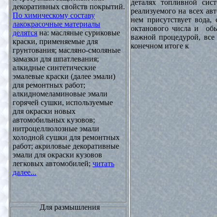
деталях топливной сист
декоративных свойств покрытий.
реализуемого на всех ав
По химическому составу
нем присутствует вода, 
лакокрасочные материалы
октанового числа и обы
делятся
на: масляные суриковые
важной процедурой, все 
краски, применяемые для
конечном итоге к
грунтования; масляно-смоляные
замазки для шпатлевания;
алкидные синтетические
эмалевые краски (далее эмали)
для ремонтных работ;
алкидномеламиновые эмали
горячей сушки, используемые
для окраски новых
автомобильных кузовов;
нитроцеллюлозные эмали
холодной сушки для ремонтных
работ; акриловые декоративные
эмали для окраски кузовов
легковых автомобилей;
читать
далее...
Для размышления