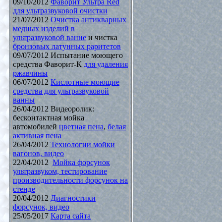
09/10/2012
Фаворит Ультра Red
для ультразвуковой очистки
21/07/2012
Очистка антикварных
медных изделий в
ультразвуковой ванне
и чистка
бронзовых латунных раритетов
09/07/2012 Испытание моющего
средства Фаворит-К
для удаления
ржавчины
06/07/2012
Кислотные моющие
средства для ультразвуковой
ванны
26/04/2012 Видеоролик:
бесконтактная мойка
автомобилей
цветная пена
,
белая
активная пена
26/04/2012
Технологии мойки
вагонов, видео
22/04/2012
Мойка форсунок
ультразвуком, тестирование
производительности форсунок на
стенде
20/04/2012
Диагностики
форсунок, видео
25/05/2017
Карта сайта