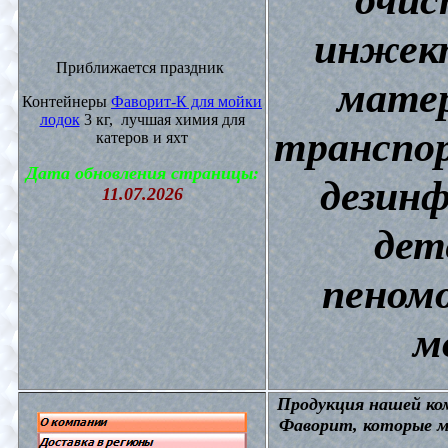
инжект
Приближается праздник
матер
Контейнеры
Фаворит-К для мойки
лодок
3 кг, лучшая химия для
транспор
катеров и яхт
Дата обновления страницы:
дезин
11.07.2026
дет
пеном
м
П
родукция нашей к
Фаворит, которые м