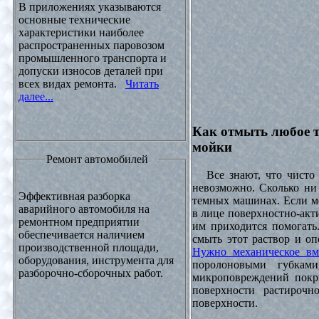
В приложениях указываются
основные технические
характеристики наиболее
распространенных паровозом
промышленного транспорта и
допуски износов деталей при
всех видах ремонта.
Читать
далее...
Как отмыть любое т
мойки
Ремонт автомобилей
Все знают, что чисто 
невозможно. Сколько ни 
Эффективная разборка
темных машинах. Если ме
аварийного автомобиля на
в лице поверхностно-акт
ремонтном предприятии
им приходится помогать
обеспечивается наличием
смыть этот раствор и оп
производственной площади,
Нужно механическое вм
оборудования, инструмента для
поролоновыми губками
разборочно-сборочных работ.
микроповреждений покры
поверхности растирочн
поверхности.