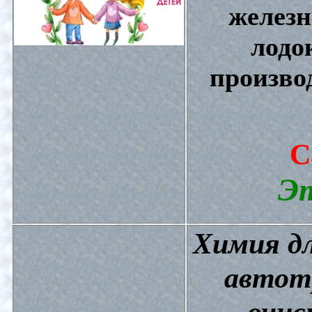
железн
лодо
произво
С
Эт
Химия дл
автот
очис