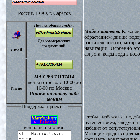
Россия, ПФО,
г. Саратов
Почта,
общий отдел:
Мойка катеров.
Каждый в
обрастанием днища водо
Для коммерческих
растительностью, котора
предложений:
навигации. Особенно это
e-mail
августа, когда вода в вод
МАХ 89173107414
звонки
строго: с 10-00 до
16-00 по Москве
Phone
Пишем на почту либо
звоним
Поддержка проекта:
Чтобы избежать подоб
путешествием, следует 
код нашей кнопки:
избавит от сопутствующи
Моющие средства для мо
составить конкуренцию