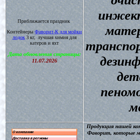
инжект
Приближается праздник
матер
Контейнеры
Фаворит-К для мойки
лодок
3 кг, лучшая химия для
транспор
катеров и яхт
Дата обновления страницы:
дезин
11.07.2026
дет
пеном
м
П
родукция нашей к
Фаворит, которые м