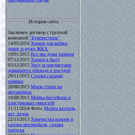
История сайта
Заключен договор с группой
компаний
"Буревестник"
14/05/2016
Химия для мойки
дорог и нужд ЖКХ
19/01/2015
Все мы дома химики
07/12/2015
Химия в быту
03/12/2015
Уход за предметами
домашнего обихода и посудой
29/11/2015
Стирка глазами
химика
28/08/2015
Моем стены на
автомойках
19/08/2015
Мойка бассейнов и
пластиковых емкостей
11/11/2014 Фото:
Мойка катеров,
яхт, лодок
22/11/2013
Химчистка ковров и
салона автомобиля, стирка
парусов