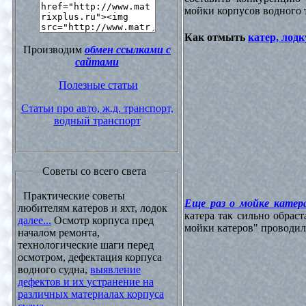
мойки корпусов водного 
Как отмыть
катер, лодк
Производим
обмен ссылками с
сайтами
Полезные статьи
Статьи про авто, ж.д. транспорт,
водный транспорт
Советы со всего света
Практические советы
Еще раз о мойке катера
любителям катеров и яхт, лодок
катера так сильно обрас
далее...
Осмотр корпуса пред
мойки катеров" проводилос
началом ремонта,
технологические шаги перед
осмотром, дефектация корпуса
водного судна,
выявление
дефектов и их устранение на
различных материалах корпуса