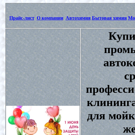
Прайс-лист
О компании
Автохимия
Бытовая химия
Мо
Купи
промы
авток
с
професси
клининга
для мойк
же