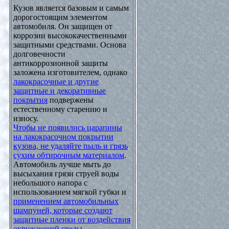
Кузов является базовым и самым
дорогостоящим элементом
автомобиля. Он защищен от
коррозии высококачественными
защитными средствами. Основа
долговечности
антикоррозионной защиты
заложена изготовителем, однако
лакокрасочные и другие
защитные и декоративные
покрытия
подвержены
естественному старению и
износу.
Чтобы не появились царапины
на лакокрасочном покрытии
кузова, не удаляйте пыль и грязь
сухим обтирочным материалом
.
Автомобиль лучше мыть до
высыхания грязи струей воды
небольшого напора с
использованием мягкой губки и
применением автомобильных
шампуней, которые создают
защитные пленки от воздействия
окружающей среды
.