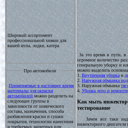
Широкий ассортимент
профессиональной химии для
вашей яхты, лодки, катера
За это время в пути, в
огромное количество раз
генеральную уборку и из
можно выделить основны
Про автомобили
1.
Внутренняя уборка
и
д
2.
Наружная обмывка под
3. Наружная обмывка
тяг
Применяемые в настоящее время
4.
Уборка депо и ремонтн
материалы для окраски
автомобилей
можно разделить на
следующие группы в
Как мыть инжектор
зависимости от химического
тестирование
состава, назначения, способа
разбавления краски и сушки
Зачем все таки надо
покрытия, технологии нанесения
инжекторного двигателя 
и требуемых защитных или