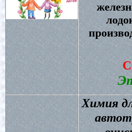
железн
лодо
произво
С
Эт
Химия дл
автот
очис