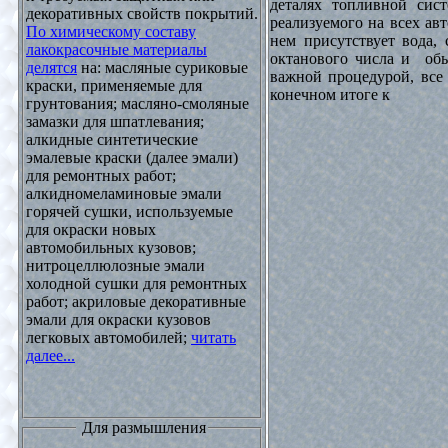
деталях топливной сист
декоративных свойств покрытий.
реализуемого на всех ав
По химическому составу
нем присутствует вода, 
лакокрасочные материалы
октанового числа и обы
делятся
на: масляные суриковые
важной процедурой, все 
краски, применяемые для
конечном итоге к
грунтования; масляно-смоляные
замазки для шпатлевания;
алкидные синтетические
эмалевые краски (далее эмали)
для ремонтных работ;
алкидномеламиновые эмали
горячей сушки, используемые
для окраски новых
автомобильных кузовов;
нитроцеллюлозные эмали
холодной сушки для ремонтных
работ; акриловые декоративные
эмали для окраски кузовов
легковых автомобилей;
читать
далее...
Для размышления