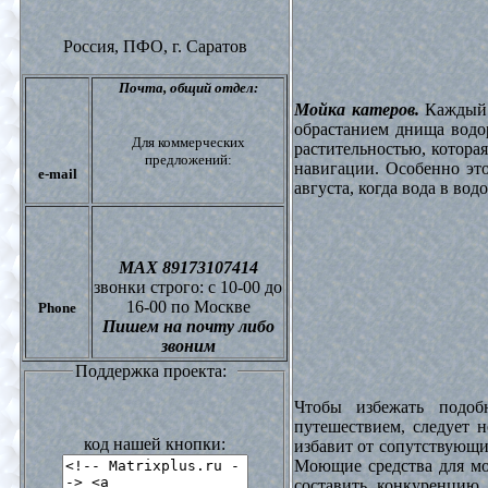
Россия, ПФО,
г. Саратов
Почта,
общий отдел:
Мойка катеров.
Каждый в
обрастанием днища водо
Для коммерческих
растительностью, котора
предложений:
навигации. Особенно это
e-mail
августа, когда вода в вод
МАХ 89173107414
звонки
строго: с 10-00 до
16-00 по Москве
Phone
Пишем на почту либо
звоним
Поддержка проекта:
Чтобы избежать подоб
путешествием, следует 
код нашей кнопки:
избавит от сопутствующи
Моющие средства для мо
составить конкуренцию