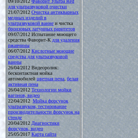
09/10/2012
Фаворит Ультра Red
для ультразвуковой очистки
21/07/2012
Очистка антикварных
медных изделий в
ультразвуковой ванне
и чистка
бронзовых латунных раритетов
09/07/2012 Испытание моющего
средства Фаворит-К
для удаления
ржавчины
06/07/2012
Кислотные моющие
средства для ультразвуковой
ванны
26/04/2012 Видеоролик:
бесконтактная мойка
автомобилей
цветная пена
,
белая
активная пена
26/04/2012
Технологии мойки
вагонов, видео
22/04/2012
Мойка форсунок
ультразвуком, тестирование
производительности форсунок на
стенде
20/04/2012
Диагностики
форсунок, видео
25/05/2017
Карта сайта