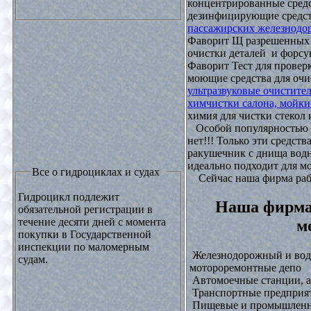
концентрированные средс
дезинфицирующие средст
пассажирских железнодо
Фаворит Щ разрешенных
очистки деталей и форсу
Фаворит Тест для проверк
моющие средства для очи
ультразвуковые очистите
химчистки салона, мойки
химия для чистки стекол и
Особой популярностью 
нет!!! Только эти средст
ракушечник с днища водн
идеально подходит для м
Все о гидроциклах и судах
Сейчас наша фирма рабо
Гидроцикл подлежит
Наша фирма
обязательной регистрации в
течение десяти дней с момента
м
покупки в Государственной
инспекции по маломерным
Железнодорожный и водн
судам.
мотороремонтные депо
Автомоечные станции, а
Транспортные предприят
Пищевые и промышленны