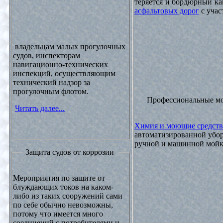
теряется и бордюрный ка
асфальтовых дорог
с учас
владельцам малых прогулочных
судов, инспекторам
навигационно-технических
инспекций, осуществляющим
технический надзор за
прогулочным флотом.
Профессиональные м
Читать далее...
Химия и моющие средств
автоматизированной убор
ручной и машинной мойки
Защита судов от коррозии
Мероприятия по защите от
блуждающих токов на каком-
либо из таких сооружений сами
по себе обычно невозможны,
потому что имеется много
соединений с потребителями и