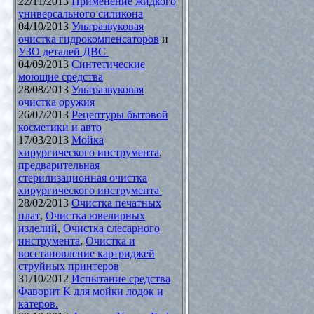
22/11/2013
Применение жидкого
универсального силикона
04/10/2013
Ультразвуковая
очистка гидрокомпенсаторов
и
УЗО деталей ДВС
04/09/2013
Синтетические
моющие средства
28/08/2013
Ультразвуковая
очистка оружия
26/07/2013
Рецептуры бытовой
косметики и авто
17/03/2013
Мойка
хирургического инструмента
,
предварительная
стерилизационная очистка
хирургического инструмента
28/02/2013
Очистка печатных
плат
,
Очистка ювелирных
изделий
,
Очистка слесарного
инструмента
,
Очистка и
восстановление картриджей
струйных принтеров
31/10/2012
Испытание средства
Фаворит К для мойки лодок и
катеров.