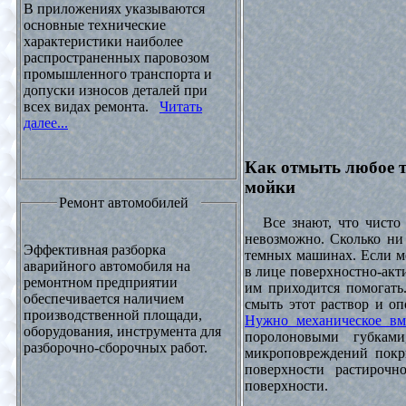
В приложениях указываются
основные технические
характеристики наиболее
распространенных паровозом
промышленного транспорта и
допуски износов деталей при
всех видах ремонта.
Читать
далее...
Как отмыть любое т
мойки
Ремонт автомобилей
Все знают, что чисто 
невозможно. Сколько ни 
Эффективная разборка
темных машинах. Если ме
аварийного автомобиля на
в лице поверхностно-акт
ремонтном предприятии
им приходится помогать
обеспечивается наличием
смыть этот раствор и оп
производственной площади,
Нужно механическое вм
оборудования, инструмента для
поролоновыми губками
разборочно-сборочных работ.
микроповреждений покры
поверхности растирочн
поверхности.