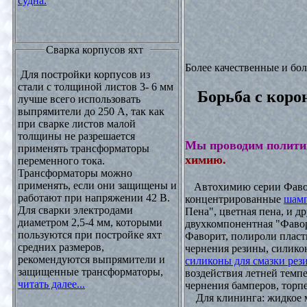
судна.
Сварка корпусов яхт
Более качественные и бо
Для постройки корпусов из
стали с толщиной листов 3- 6 мм
Борьба с коро
лучше всего использовать
выпрямители до 250 А, так как
при сварке листов малой
толщины не разрешается
Мы проводим полити
применять трансформаторы
химию.
переменного тока.
Трансформаторы можно
применять, если они защищены и
Автохимию серии Фавори
работают при напряжении 42 В.
концентрированные
шамп
Для сварки электродами
Пена", цветная пена, и д
диаметром 2,5-4 мм, которыми
двухкомпонентная "Фаво
пользуются при постройке яхт
Фаворит, полироли пласти
средних размеров,
чернения резины, силикон
рекомендуются выпрямители и
силиконы для смазки рез
защищенные трансформаторы,
воздействия летней темпе
читать далее...
чернения бамперов, торпе
Для клининга: жидкое мы