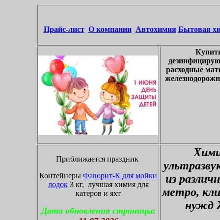
Прайс-лист
О компании
Автохимия
Бытовая х
Купить
дезинфицирую
расходные мат
железнодорожны
Хими
Приближается праздник
ультразву
Контейнеры
Фаворит-К для мойки
из различ
лодок
3 кг, лучшая химия для
метро, кл
катеров и яхт
нужд 
Дата обновления страницы: