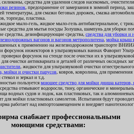
 силиконы, средства для удаления следов насекомых, очистители
азки резинок
, предохранение от замерзания в зимний период, за
ей температуры, для смазки беговых дорожек, смазка автомобиль
в, торпеды, пластика.
идкое мыло-гель, жидкое мыло-гель антибактериальное, с трик
ые средства для мытья посуды Золушка, шампунь для уборки п
 средства, дезинфицирующие средства,
средства для уборки и
лезнодорожных вагонов и вагонов метрополитена
,
мойка крыш 
ешенных к применению на железнодорожном транспорте ВНИИЖ
 и форсунок инжекторов в ультразвуковых ваннах Фаворит Ультр
 проверки форсунок на стенде после очистки их в ультразвуково
 для очистки антиквариата и деталей от различных оксидных за
очистители
, жидкости для ультразвуковой очистки огнестрельног
а, мойки и очистки парусов
, ковров, ковролина, для применени
стекол и зеркал и т.д.
ностью пользуется
моющее средство для мойки днища катеров, я
и средства отмывают водоросли, тину, органические и минеральн
ща водных судов и лодок, как пластиковых, так и алюминиевых
т для мойки пластиковых самолетов. Испытания будут проводит
ма работает над импортозамещением и внедряет нанотехнолог
ирма снабжает профессиональными
моющими средствами: