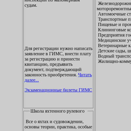
Железнодорожны
судам.
мотороремонтны
Автомоечные ст
Транспортные п
Пищевые и пром
Клининговые к
Предприятия гос
Медицинские уч
Ветеринарные к
Для регистрации нужно написать
Детские сады, ш
заявление в ГИМС, внести плату
Водный транспо
за регистрацию и принести
Жилищно-коммун
квитанцию, предъявить
документ, подтверждающий
законность приобретения.
Читать
далее...
Экзаменационные билеты ГИМС
Школа яхтенного рулевого
Все о яхтах и судовождении,
основы теории, практика, особые