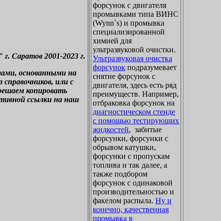
форсунок с двигателя
промывками типа ВИНС
(Wynn`s) и промывка
специализированной
химией для
ультразвуковой очистки.
. Саратов 2001-2023 г.
Ультразвуковая очистка
форсунок
подразумевает
лами, основанными на
снятие форсунок с
справочников, или с
двигателя, здесь есть ряд
зрешаем копировать
преимуществ. Например,
ктивной ссылки на наш
отбраковка форсунок на
диагностическом стенде
с помощью тестирующих
жидкостей
, забитые
форсунки, форсунки с
обрывом катушки,
форсунки с пропускам
топлива и так далее, а
также подбором
форсунок с одинаковой
производительностью и
факелом распыла.
Ну и
конечно, качественная
промывка в