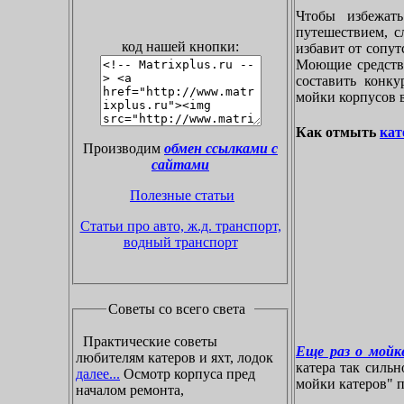
Чтобы избежат
путешествием, с
код нашей кнопки:
избавит от сопу
Моющие средства
составить конк
мойки корпусов 
Как отмыть
кат
Производим
обмен ссылками с
сайтами
Полезные статьи
Статьи про авто, ж.д. транспорт,
водный транспорт
Советы со всего света
Практические советы
Еще раз о мойке
любителям катеров и яхт, лодок
катера так силь
далее...
Осмотр корпуса пред
мойки катеров" пр
началом ремонта,