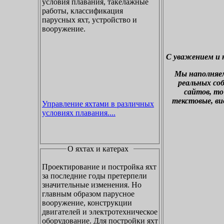
условия плавания, такелажные
работы, классификация
парусных яхт, устройство и
вооружение.
С уважением и 
М
ы наполняе
реальных со
сайтов, то
текстовые, ви
Управление яхтами в различных
условиях плавания....
О яхтах и катерах
Проектирование и постройка яхт
за последние годы претерпели
значительные изменения. Но
главным образом парусное
вооружение, конструкции
двигателей и электротехническое
оборудование. Для постройки яхт