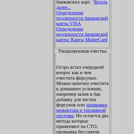
банковских карт.
Читать
далее...
Определение
подлинности банковской
карты VISA
Определение
подлинности банковской
карты: Карты MasterCard
Ультразвуковая очистка:
Остро встал очередной
вопрос как и чем
очистить форсунки.
Можно конечно очистить
в домашних условиях,
например залив в бак
добавку для чистки
форсунок или
промывки
инжектора и топливной
системы
. Но остается два
метода которые
применяют на СТО,
промывка без снятия