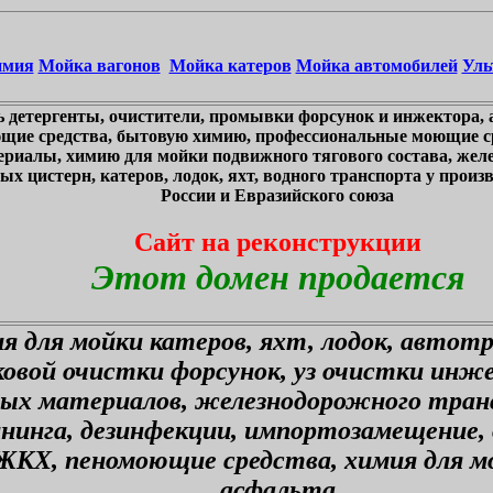
имия
Мойка вагонов
Мойка катеров
Мойка автомобилей
Уль
 детергенты, очистители, промывки форсунок и инжектора, 
щие средства, бытовую химию, профессиональные моющие ср
ериалы, химию для мойки подвижного тягового состава, жел
х цистерн, катеров, лодок, яхт, водного транспорта у произв
России и Евразийского союза
Сайт на реконструкции
Этот домен продается
я для мойки катеров, яхт, лодок, автот
ковой очистки форсунок, уз очистки инж
ных материалов, железнодорожного тран
ининга, дезинфекции, импортозамещение,
ЖКХ, пеномоющие средства, химия для мо
асфальта