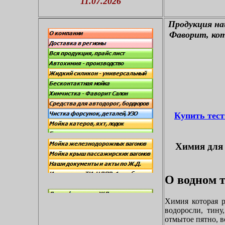
11.07.2026
П
родукция н
Фаворит, кот
Купить тес
Химия для 
О водном т
Химия которая р
водоросли, тину
отмытое пятно, в