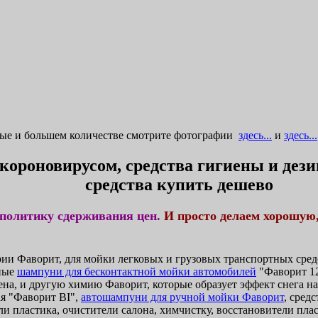
ные и большем количестве смотрите фотографии
здесь...
и
здесь...
 короновирусом, средства гигиены и де
средства купить дешево
политику сдерживания цен.
И просто делаем хорошую
и Фаворит, для мойки легковых и грузовых транспортных средс
ные
шампуни для бесконтактной мойки автомобилей
"Фаворит 12
ена, и другую химию Фаворит, которые образует эффект снега н
я "Фаворит BI",
автошампуни для ручной мойки Фаворит
, сред
и пластика, очистители салона, химчистку, восстановители плас