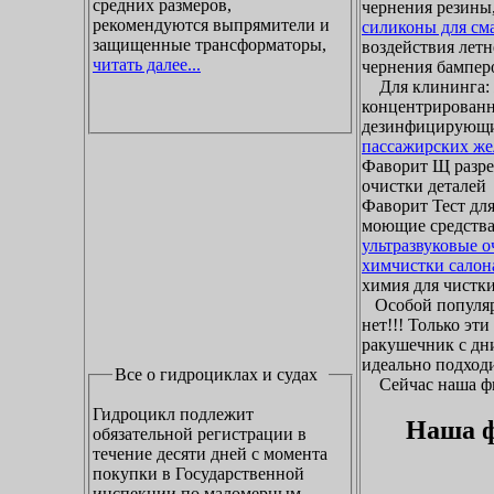
средних размеров,
чернения резины,
рекомендуются выпрямители и
силиконы для см
защищенные трансформаторы,
воздействия летн
читать далее...
чернения бамперо
Для клининга: ж
концентрированн
дезинфицирующие
пассажирских же
Фаворит Щ разр
очистки деталей
Фаворит Тест для
моющие средства
ультразвуковые 
химчистки салон
химия для чистки 
Особой популяр
нет!!! Только эт
ракушечник с дни
идеально подходи
Все о гидроциклах и судах
Сейчас наша фир
Гидроцикл подлежит
Наша ф
обязательной регистрации в
течение десяти дней с момента
покупки в Государственной
инспекции по маломерным