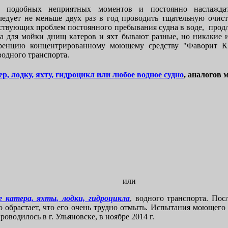
ь подобных неприятных моментов и постоянно наслажда
ледует не меньше двух раз в год проводить тщательную очист
тствующих проблем постоянного пребывания судна в воде, продл
 для мойки днищ катеров и яхт бывают разные, но никакие 
уренцию концентрированному моющему средству "Фаворит К"
водного транспорта.
ер, лодку, яхту, гидроцикл или любое водное судно
, аналогов 
или
 катера, яхты, лодки, гидроцикла
, водного транспорта. Пос
но обрастает, что его очень трудно отмыть. Испытания моющего
оводилось в г. Ульяновске, в ноябре 2014 г.