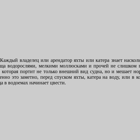
Каждый владелец или арендатор яхты или катера знает насколь
ища водорослями, мелкими моллюсками и прочей не слишком 
, которая портит не только внешний вид судна, но и мешает н
нно это заметно, перед спуском яхты, катера на воду, или в к
да в водоемах начинает цвести.