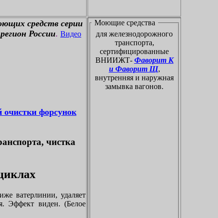
оющих средств серии
Моющие средства
регион России
.
Видео
для железнодорожного
транспорта,
сертифицированные
ВНИИЖТ-
Фаворит К
и Фаворит Щ
,
внутренняя и наружная
замывка вагонов.
й очистки форсунок
ранспорта, чистка
оциклах
иже ватерлинии, удаляет
я. Эффект виден. (Белое