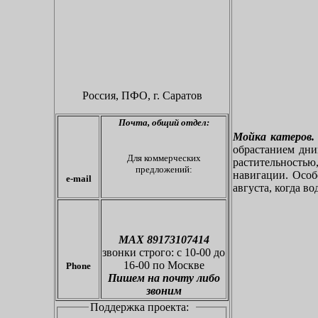
Россия, ПФО,
г. Саратов
Почта,
общий отдел:
Мойка катеров.
обрастанием дн
Для коммерческих
растительностью
предложений:
навигации. Особе
e-mail
августа, когда во
МАХ 89173107414
звонки
строго: с 10-00 до
16-00 по Москве
Phone
Пишем на почту либо
звоним
Поддержка проекта: