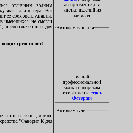
ассортименте для
ться отличным водным
чистки изделий из
ку яхты или катера. Это
металла
ит ее срок эксплуатации.
из имеющихся, не смогли
, предназначенного для
Автошампуни для
моющих средств нет!
ручной
профессиональной
мойки в широком
ассортименте
серии
Фаворит
Автошампуни
ле летнего сезона, днище
 средства "Фаворит К для