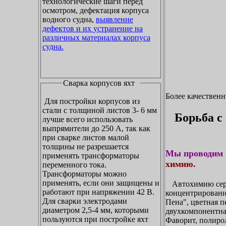
технологические шаги перед
осмотром, дефектация корпуса
водного судна,
выявление
дефектов и их устранение на
различных материалах корпуса
судна.
Сварка корпусов яхт
Более качествен
Для постройки корпусов из
стали с толщиной листов 3- 6 мм
Борьба с
лучше всего использовать
выпрямители до 250 А, так как
при сварке листов малой
толщины не разрешается
Мы проводим 
применять трансформаторы
химию.
переменного тока.
Трансформаторы можно
применять, если они защищены и
Автохимию сери
работают при напряжении 42 В.
концентрирован
Для сварки электродами
Пена", цветная п
диаметром 2,5-4 мм, которыми
двухкомпонентна
пользуются при постройке яхт
Фаворит, полирол