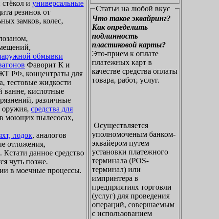
 стёкол и
универсальные
Статьи на любой вкус
щита резинок от
Что такое эквайринг?
ных замков, колес,
Как определить
подлинность
лозаном,
пластиковой карты?
омещений,
Это-прием к оплате
 наружной обмывки
платежных карт в
вагонов
Фаворит К и
качестве средства оплаты
Т РФ, концентраты для
товара, работ, услуг.
а, тестовые жидкости
й ванне, кислотные
грязнений, различные
о оружия,
средства для
я в моющих пылесосах,
Осуществляется
уполномоченым банком-
хт, лодок
, аналогов
эквайером путем
ые отложения,
установки платежного
. Кстати данное средство
терминала (POS-
ся чуть позже.
терминал) или
ии в моечные процессы.
импринтера в
предприятиях торговли
(услуг) для проведения
операций, совершаемым
с использованием