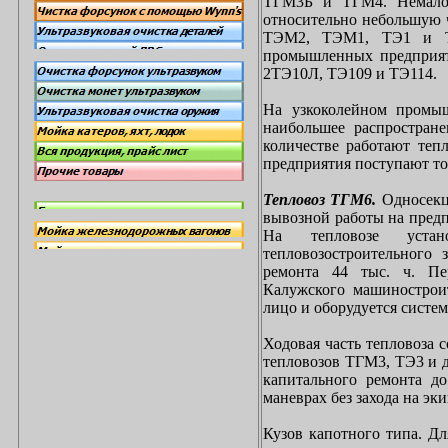
ТГМ3Б и ТГМ4. Немало
относительно небольшую 
ТЭМ2, ТЭМ1, ТЭ1 и ТЭ
промышленных предприят
2ТЭ10Л, ТЭ109 и ТЭ114.
На узкоколейном промы
наибольшее распростран
количестве работают теп
предприятия поступают т
Тепловоз ТГМ6.
Односекци
вывозной работы на пред
На тепловозе устан
тепловозостроительного
ремонта 44 тыс. ч. Пе
Калужского машиностроит
лицо и оборудуется систе
Ходовая часть тепловоза 
тепловозов ТГМ3, ТЭ3 и д
капитального ремонта до
маневрах без захода на эки
Кузов капотного типа. Д