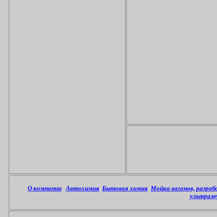
О компании
Автохимия
Бытовая химия
Мойка вагонов, разра
ультразв