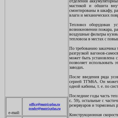
отделения аккумуляторн
мастикой и обшита вну
смонтированы в шкафу, р
влаги и механических пов
Тепловоз оборудован у
возникновении пожара, ра
воздушные фильтры кузова
тепловоза в местах с по
По требованию заказчика 
разгрузкой вагонов-самос
может быть установлена с
позволяет использовать э
заводах.
После введения ряда усо
серией ТГМ6А. Он может 
одной кабины, т. е. по сис
Последние годы часть теп
с. 59), остальные с части
office@matrixplus.ru
резервуаров и тормозных 
tender@matrixplus.ru
e-mail:
Конструкционная скорост