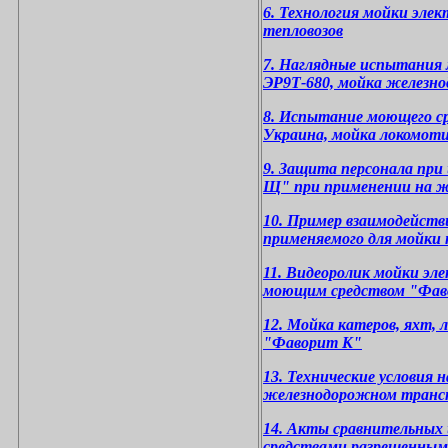
6. Технология мойки элек
тепловозов
7. Наглядные испытания 
ЭР9Т-680, мойка железн
8. Испытание моющего ср
Украина, мойка локомоти
9. Защита персонала пр
Щ" при применении на 
10. Пример взаимодейств
применяемого для мойки
11. Видеоролик мойки эл
моющим средством "Фав
12. Мойка катеров, яхт, 
"Фаворит К"
13. Технические условия
железнодорожном трансп
14. Акты сравнительны
средствами разрешенным