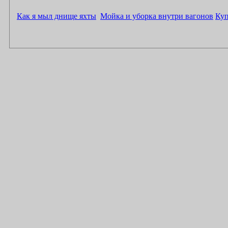
Как я мыл днище яхты
Мойка и уборка внутри вагонов
Куп