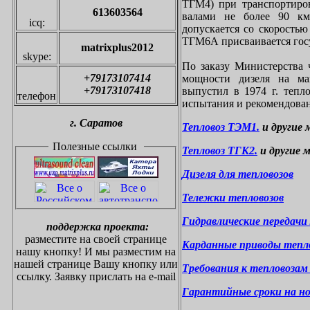
ТГМ4) при транспортиро
613603564
валами не более 90 км/
icq:
допускается со скоростью
ТГМ6А присваивается госу
matrixplus2012
skype:
По заказу Министерства 
+79173107414
мощности дизеля на ма
+79173107418
выпустил в 1974 г. теп
телефон
испытания и рекомендован
г.
С
аратов
Тепловоз ТЭМ1.
и другие 
Полезные ссылки
Тепловоз ТГК2.
и другие 
Дизеля для тепловозов
Тележки тепловозов
Гидравлические передачи
поддержка проекта:
разместите на своей странице
Карданные приводы тепл
нашу кнопку!
И мы разместим на
нашей странице Вашу кнопку или
Требования к тепловоза
ссылку. Заявку прислать на
e-mail
Гарантийные сроки на н