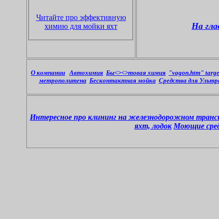
Читайте про эффективную
На гла
химию для мойки яхт
О компании
Автохимия
Бы<><>товая химия
"vagon.htm" tar
метрополитена
Бесконтактная мойка
Средства для Ультра
Интересное про клининг на железнодорожном транс
яхт, лодок
Моющие сред