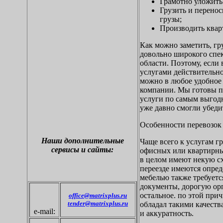
Грамотно уложить
Грузить и перено
грузы;
Производить кварт
Как можно заметить, гр
довольно широкого спек
области. Поэтому, если 
услугами действительно
можно в любое удобное 
компании. Мы готовы п
услуги по самым выгодн
уже давно смогли убеди
Особенности перевозок
Наши дополнительные
Чаще всего к услугам г
сервисы и сайты:
офисных или квартирны
в целом имеют некую сх
переезде имеются опред
мебелью также требуетс
документы, дорогую ор
остальное. по этой при
office@matrixplus.ru
tender@matrixplus.ru
обладал такими качеств
e-mail:
и аккуратность.