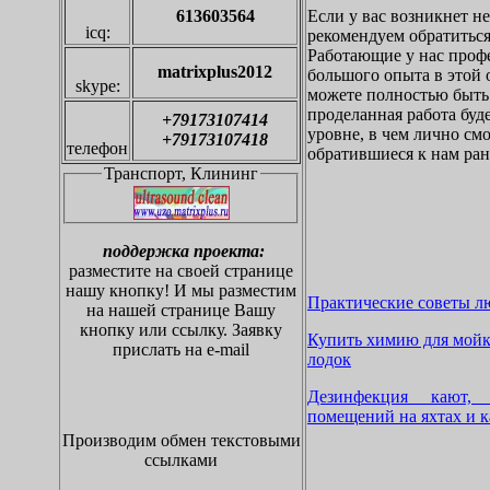
Если у вас возникнет не
613603564
icq:
рекомендуем обратиться
Работающие у нас проф
matrixplus2012
большого опыта в этой 
skype:
можете полностью быть 
проделанная работа буд
+79173107414
уровне, в чем лично см
+79173107418
телефон
обратившиеся к нам ран
Транспорт, Клининг
поддержка проекта:
разместите на своей странице
нашу кнопку!
И мы разместим
Практические советы лю
на нашей странице Вашу
кнопку или ссылку. Заявку
Купить химию для мойки
прислать на
e-mail
лодок
Дезинфекция кают, 
помещений на яхтах и к
Производим обмен текстовыми
ссылками