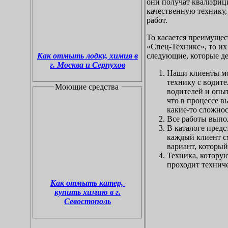
они получат квалифи
качественную технику,
работ.
То касается преимущес
«Спец-Техникс», то и
следующие, которые д
Как отмыть лодку, химия в
г. Москва и Серпухов
Наши клиенты мо
технику с водите
Моющие средства
водителей и опы
что в процессе в
какие-то сложнос
Все работы выпол
В каталоге предс
каждый клиент с
вариант, который
Техника, котору
проходит технич
Как отмыть катер,
купить химию в г.
Севостополь