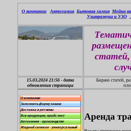
О компании
Автохимия
Бытовая химия
Мойка ва
У
льтразву
ка и УЗО
Тематич
размеще
статей,
слу
15.03.2024 21:56
-
дата
Биржи статей, ра
обновления страницы
пло
Аренда тр
Все мы прекрасно пони