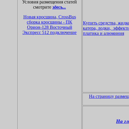
Условия размещения статей
смотрите
здесь...
Новая кро
сшина, CrossBus
сб
орка кросшины - ПК
Купить средства, жид
Орион-128 Восточный
катера, лодки, эффект
Экспресс 512 подключение
платика и алюминия
На страницу разме
На г