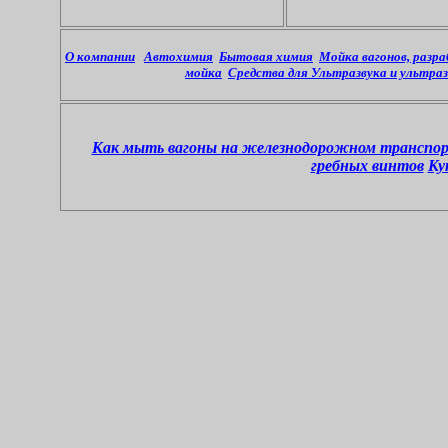
О компании
Автохимия
Бытовая химия
Мойка вагонов, разр
мойка
Средства для Ультразвука и ультра
Как мыть вагоны на железнодорожном транспо
гребных винтов
Ку