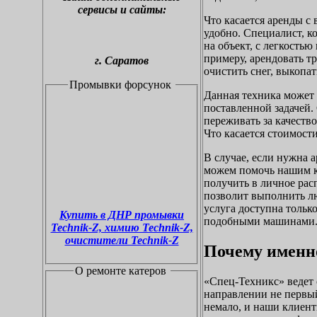
сервисы и сайты:
Что касается аренды с 
удобно. Специалист, к
на объект, с легкость
примеру, арендовать т
г.
С
аратов
очистить снег, выкопат
Промывки форсунок
Данная техника может 
поставленной задачей.
переживать за качеств
Что касается стоимости
В случае, если нужна а
можем помочь нашим к
получить в личное рас
позволит выполнить л
услуга доступна только
Купить в ДНР промывки
подобными машинами
Technik-Z, химию Technik-Z,
очистители Technik-Z
Почему именн
О ремонте катеров
«Спец-Техникс» ведет 
направлении не первый
немало, и наши клиент