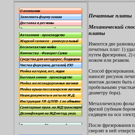
Печатные платы
Механический спо
платы
Имеются две разновид
печатных плат: 1) уда
путем фрезеровки, 2) 
ножом или резаком.
Способ фрезерования
наносят рисунок печа
монтаж должен быть 
пробельными участка
диаметру бора).
Металлическую фольг
фрезой (зубным бором
сидящем на оси электр
После фрезерования 
сверлят в ней отверст