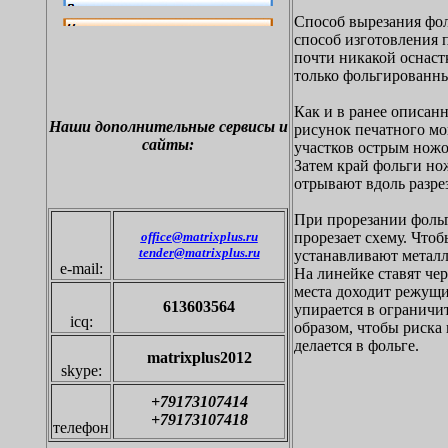
Способ вырезания фол
способ изготовления п
почти никакой оснаст
только фольгированны
Как и в ранее описанн
Наши дополнительные
сервисы и
рисунок печатного мо
сайты:
участков острым ножо
Затем край фольги но
отрывают вдоль разрезо
При прорезании фольг
office@matrixplus.ru
прорезает схему. Чтоб
tender@matrixplus.ru
устанавливают металл
e-mail:
На линейке ставят че
места доходит режущи
613603564
упирается в ограничи
icq:
образом, чтобы риска 
делается в фольге.
matrixplus2012
skype:
+79173107414
+79173107418
телефон