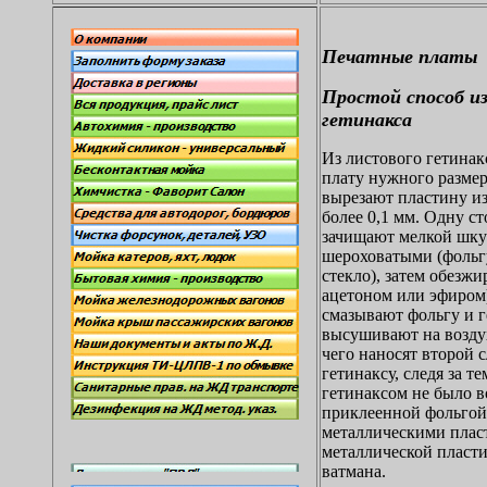
Печатные платы
Простой способ и
гетинакса
Из листового гетинак
плату нужного размер
вырезают пластину и
более 0,1 мм. Одну ст
зачищают мелкой шку
шероховатыми (фольг
стекло), затем обезж
ацетоном или эфиром
смазывают фольгу и г
высушивают на воздух
чего наносят второй 
гетинаксу, следя за т
гетинаксом не было в
приклеенной фольгой
металлическими плас
металлической пласти
ватмана.