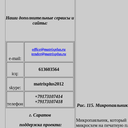
Наши дополнительные
сервисы и
сайты:
office@matrixplus.ru
tender@matrixplus.ru
e-mail:
613603564
icq:
matrixplus2012
skype:
+79173107414
+79173107418
телефон
Рис. 115. Микропаяльни
г.
С
аратов
Микропаяльннк, который и
поддержка проекта:
микросхем на печатную пл