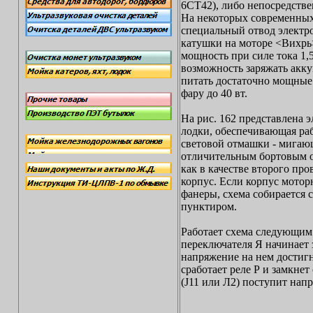
6СТ42), либо непосредств
На некоторых современных
специальный отвод электро
катушки на моторе <Вихрь
мощность при силе тока 1,5
возможность заряжать акку
питать достаточно мощные
фару до 40 вт.
На рис. 162 представлена 
лодки, обеспечивающая ра
световой отмашки - мигаю
отличительным бортовым о
как в качестве второго пр
корпус. Если корпус мотор
фанеры, схема собирается 
пунктиром.
Работает схема следующим
переключателя Я начинает 
напряжение на нем достигн
сработает реле Р и замкнет
(J11 или Л2) поступит напр