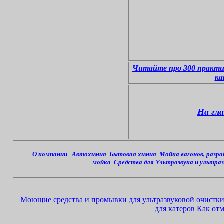
Читайте про 300 практич
ка
На гл
О компании
Автохимия
Бытовая химия
Мойка вагонов, разр
мойка
Средства для Ультразвука и ультра
Моющие средства и промывки для ультразвуковой очистк
для катеров
Как отм