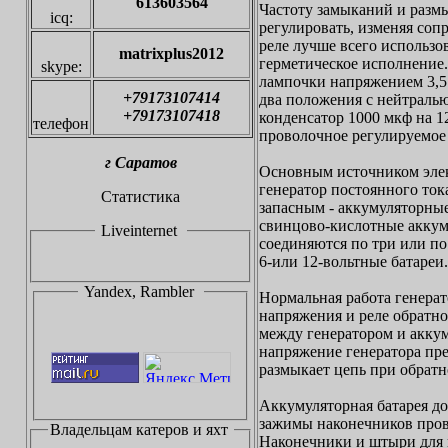
613603564
Частоту замыканий и разм
icq:
регулировать, изменяя сопр
реле лучше всего использо
matrixplus2012
герметическое исполнение.
skype:
лампочки напряжением 3,5 
+79173107414
два положения с нейтралью
+79173107418
конденсатор 1000 мкф на 12
телефон
проволочное регулируемое 
г
С
аратов
Основным источником элек
генератор постоянного ток
Статистика
запасным - аккумуляторны
свинцово-кислотные аккум
Liveinternet
соединяются по три или по 
6-или 12-вольтные батареи.
Yandex, Rambler
Нормальная работа генерат
напряжения и реле обратно
между генератором и аккум
напряжение генератора пр
размыкает цепь при обратно
Аккумуляторная батарея до
зажимы наконечников пров
Владельцам катеров и яхт
Наконечники и штыри для 