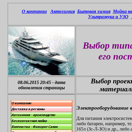
О компании
Автохимия
Бытовая химия
Мойка ва
У
льтразву
ка и УЗО
Выбор типа
его пос
Выбор проек
08.06.2015 20:45
-
дата
обновления страницы
материал
Электрооборудование
Для питания электросисте
либо батареи, например, т
165л (Зс-Л-ЗО) и др., либ