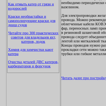
необходимо периодически 
Как отмыть катер от грязи и
вазелином.
водорослей
Для электропроводки жела
Краски необрастайки и
провода. Можно рекоменд
самополирующие краски для
облегченные кабели КОВЭ
днищ судов
фар, переносных ламп при
в резиновой шланговой об
Читайте про 300 практических
провода следует объединит
советов для владельцев яхт,
лентой или миткалевой тк
катеров, лодок
Концы проводов нужно раз
Химия для химчистки кают
прокладки сети можно так
катера
трубки или гибкие металл
Очистка деталей ДВС катеров,
карбюраторов и форсунок
Читать далее про постройку