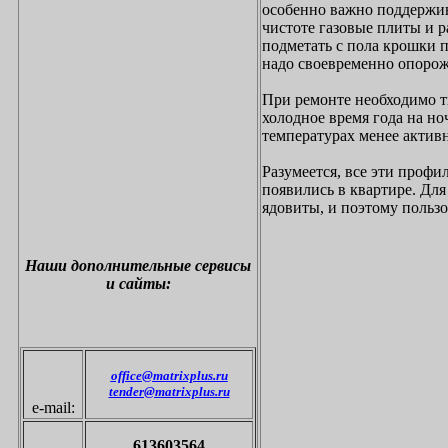
особенно важно поддержива
чистоте газовые плиты и 
подметать с пола крошки 
надо своевременно опоро
При ремонте необходимо тщ
холодное время года на н
температурах менее актив
Разумеется, все эти профи
появились в квартире. Для
ядовиты, и поэтому польз
Наши дополнительные
сервисы
и сайты:
office@matrixplus.ru
tender@matrixplus.ru
e-mail:
613603564