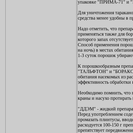
упаковке "ПРИМА-71" и 
Для уничтожения таракано
средства менее удобны в 
Надо отметить, что пр
применяться также для бор
которого запах отсутству
Способ применения порошк
на ночь) в местах обитани
1-3 суток порошок убираю
К порошкообразным препар
"ТАЛЬФТОН" и "БОРАКС" (
обитания насекомых из рас
эффективность обработки 
Необходимо помнить, что
краны и насухо протирать 
"ДДЭМ" - жидкий препарат
Перед употреблением содер
промазать плинтусы, ввод
расходуется 100-150 г пре
препятствует передвижени