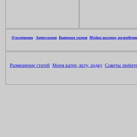
О компании
Автохимия
Бытовая химия
Мойка вагонов, разработ
Размещение статей
Моем катер, яхту, лодку
Советы любите