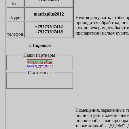
icq:
matrixplus2012
Нельзя допускать, чтобы п
skype:
проводится обработка, нел
+79173107414
кухню вечером, чтобы утр
+79173107418
препаратами нельзя курит
телефон
г.
С
аратов
Наши партнеры
Статистика
Помещения, зараженные тар
полного уничтожения насе
порошкообразные препа
также жидкий - "ДДЭМ". 