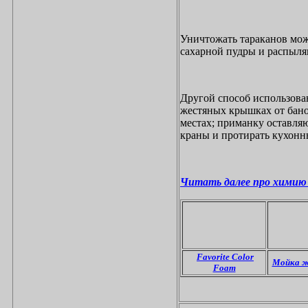
Уничтожать тараканов мо
сахарной пудры и распыляю
Другой способ использован
жестяных крышках от банок
местах; приманку оставля
краны и протирать кухонн
Читать далее про химию в
Favorite Color
Мойка ж
Foam