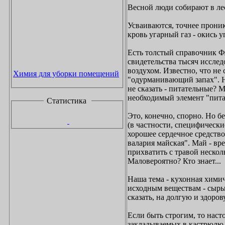
Весной люди собирают в ле
Усваиваются, точнее проник
кровь угарный газ - окись у
Есть толстый справочник Ф
свидетельства тысяч исслед
воздухом. Известно, что не 
Химия для уборки помещений
"одурманивающий запах". Но
не сказать - питательные? 
необходимый элемент "пит
Статистика
Это, конечно, спорно. Но б
(в частности, специфическ
хорошее сердечное средство
валария майская". Май - вр
прихватить с травой нескол
Маловероятно? Кто знает...
Наша тема - кухонная химич
исходным веществам - сырью
сказать, на долгую и здоро
Если быть строгим, то нас
закладываемых в кастрюлю,