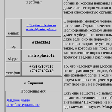
и сайты:
организм коровы направил 
даже если сегодня молоко о
такой способностью органи
С коровьим молоком челове
office@matrixplus.ru
растениях. Однако качество 
tender@matrixplus.ru
Полноценным кормом являют
e-mail:
удается уберечь от непогод
даже если оно не поражено
613603564
него и растворимые углевод
icq:
такие, о которых мы пока ни
заготовленные впрок сочны
matrixplus2012
требуют введения различны
skype:
То, что человеку для здоро
+79173107414
сотни граммов углеводов, б
+79173107418
телефон
минеральных солей в количе
норма которых измеряется р
г.
С
аратов
этот перечень не исчерпыва
Просвещаемся
Есть еще вещества - с запа
организма человека, но тре
Жидкое мыло
витамины? Некоторые из них
антибактериальное
вдыхаемым воздухом. Мик