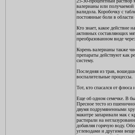
25-30-процентный раствор 
валерианы или получаемой 
валидола. Коробочку с табл
постоянные боли в области 
Кто знает, какое действие 
активных составляющих мят
преобразованном виде чере
Корень валерианы также чис
препараты действуют как р
систему.
Последняя из трав, вошедши
воспалительные процессы.
Тот, кто спасался от флюса
Еще об одном семечке. В б
Пресное тесто из пшенично
двумя подрумяненными хрус
макитре запаривали мак с 
растирали на неглазурован
добавляя горячую воду. Обо
углеводами и другими вещес