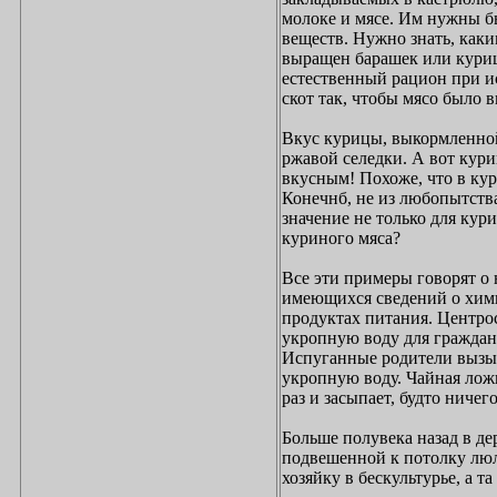
молоке и мясе. Им нужны 
веществ. Нужно знать, каки
выращен барашек или курица
естественный рацион при ис
скот так, чтобы мясо было 
Вкус курицы, выкормленной
ржавой селедки. А вот куриц
вкусным! Похоже, что в кур
Конечнб, не из любопытства
значение не только для кур
куриного мяса?
Все эти примеры говорят о
имеющихся сведений о хими
продуктах питания. Центро
укропную воду для граждан 
Испуганные родители вызыв
укропную воду. Чайная лож
раз и засыпает, будто ничег
Больше полувека назад в де
подвешенной к потолку люл
хозяйку в бескультурье, а та