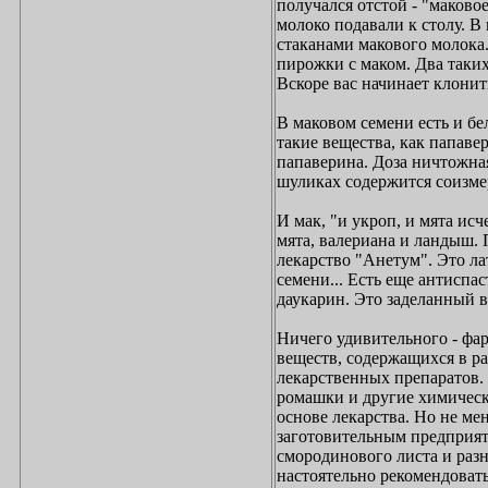
получался отстой - "маково
молоко подавали к столу. 
стаканами макового молока.
пирожки с маком. Два таких
Вскоре вас начинает клонит
В маковом семени есть и бе
такие вещества, как папав
папаверина. Доза ничтожная
шуликах содержится соизме
И мак, "и укроп, и мята ис
мята, валериана и ландыш.
лекарство "Анетум". Это ла
семени... Есть еще антиспа
даукарин. Это заделанный в
Ничего удивительного - фа
веществ, содержащихся в ра
лекарственных препаратов.
ромашки и другие химически
основе лекарства. Но не ме
заготовительным предприяти
смородинового листа и раз
настоятельно рекомендовать