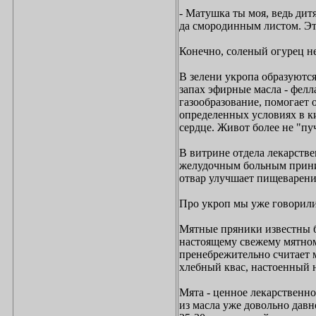
- Матушка ты моя, ведь дит
да смородинным листом. Эт
Конечно, соленый огурец не 
В зелени укропа образуютс
запах эфирные масла - фелл
газообразование, помогает 
определенных условиях в к
сердце. Живот более не "пу
В витрине отдела лекарств
желудочным больным приним
отвар улучшает пищеварение
Про укроп мы уже говорили
Мятные пряники известны б
настоящему свежему мятному
пренебрежительно считает 
хлебный квас, настоенный н
Мята - ценное лекарственно
из масла уже довольно давн