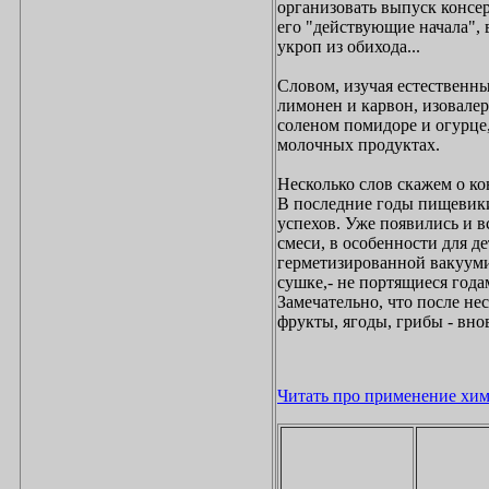
организовать выпуск консер
его "действующие начала", 
укроп из обихода...
Словом, изучая естественны
лимонен и карвон, изовалер
соленом помидоре и огурце, 
молочных продуктах.
Несколько слов скажем о ко
В последние годы пищевики
успехов. Уже появились и в
смеси, в особенности для 
герметизированной вакууми
сушке,- не портящиеся год
Замечательно, что после н
фрукты, ягоды, грибы - вно
Читать про применение хим