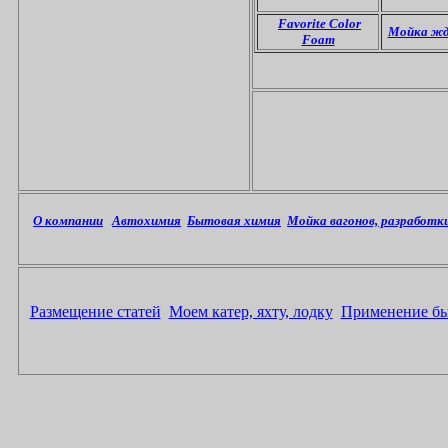
Favorite Color
Мойка жд
Foam
О компании
Автохимия
Бытовая химия
Мойка вагонов, разработ
Размещение статей
Моем катер, яхту, лодку
Применение б