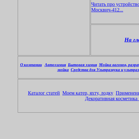
Читать про устройств
Москвич-412...
На гл
О компании
Автохимия
Бытовая химия
Мойка вагонов, разр
мойка
Средства для Ультразвука и ультраз
Каталог статей
Моем катер, яхту, лодку
Применени
Декоративная косметика 