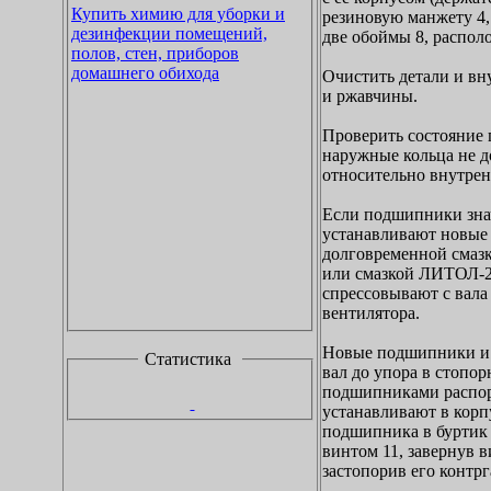
Купить химию для уборки и
резиновую манжету 4,
дезинфекции помещений,
две обоймы 8, распол
полов, стен, приборов
домашнего обихода
Очистить детали и вн
и ржавчины.
Проверить состояние 
наружные кольца не 
относительно внутрен
Если подшипники знач
устанавливают новые
долговременной смаз
или смазкой ЛИТОЛ-
спрессовывают с вала
вентилятора.
Новые подшипники и 
Статистика
вал до упора в стопор
подшипниками распор
устанавливают в корп
подшипника в буртик
винтом 11, завернув 
застопорив его контрг