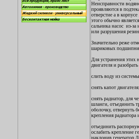
Неисправности водяно
проявляются в подтек
отверстие а в корпусе 
этого обычно являетс
сальника насос из-за
или разрушения рези
Значительно реже отме
шариковых подшипнико
Для устранения этих н
двигателя и разобрат
слить воду из систем
снять капот двигателя
снять радиатор, для ч
шланги, отъединить т
оболочку, отвернуть б
крепления радиатора и
отъединить распорную
ослабить крепление г
наклонив генератор До