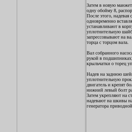
Затем в новую манже
одну обойму 8, распо
После этого, надевая
одновременно вставляю
устанавливают в корп
уплотнительную шайбу
запрессовывают на ва
торца с торцом вала.
Вал собранного насос
рукой в подшипниках;
крыльчатки о торец у
Надев на заднюю шейк
уплотнительную прокл
двигатель и крепят бо
нижний левый болт ра
Затем укрепляют на с
надевают на шкивы на
генератора приводной