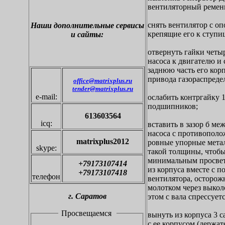
вентиляторный ремен
снять вентилятор с о
Наши дополнительные
сервисы
крепящие его к ступиц
и сайты:
отвернуть гайки четы
насоса к двигателю и 
заднюю часть его кор
привода газораспреде
office@matrixplus.ru
tender@matrixplus.ru
e-mail:
ослабить контргайку 
подшипников;
613603564
icq:
вставить в зазор б ме
насоса с противополо
matrixplus2012
ровные упорные метал
skype:
такой толщины, чтобы 
минимальным просвето
+79173107414
из корпуса вместе с 
+79173107418
телефон
вентилятора, осторожн
молотком через выкол
г.
С
аратов
этом с вала спрессуетс
Просвещаемся
вынуть из корпуса 3 
с ее корпусом (держат