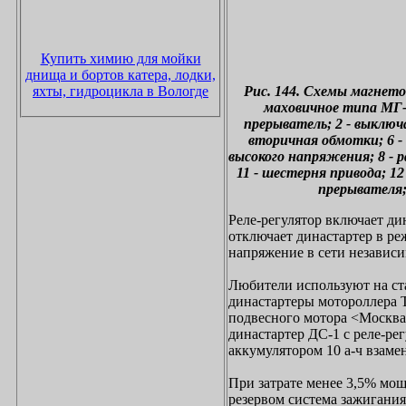
Купить химию для мойки
днища и бортов катера, лодки,
Рис. 144. Схемы магнето:
яхты, гидроцикла в Вологде
маховичное типа МГ-1
прерыватель; 2 - выключа
вторичная обмотки; 6 -
высокого напряжения; 8 - р
11 - шестерня привода; 12
прерывателя;
Реле-регулятор включает ди
отключает династартер в р
напряжение в сети независи
Любители используют на ст
династартеры мотороллера Т
подвесного мотора <Москва
династартер ДС-1 с реле-ре
аккумулятором 10 а-ч взаме
При затрате менее 3,5% мощ
резервом система зажигания