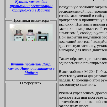
Купить химию для
промывки и реставрации
Воздушную заслонку закрыва
картриджей в Майкоп
расположенной под передним
тягой, заключенной в гибкую
прикреплен к кронштейну 9 к
Промывки инжектора
заслонки. При вытягивании р
заслонки и закрывает ее. Ры
с рычагом 3, свободно устан
При закрытии воздушной засл
последний винтом 4 воздейст
дроссельную заслонку, устан
выгодное для пуска двигател
Таким образом, при вытягив
одновременно приоткрываетс
Купить промывки Лавр,
химию Лавр, очистители в
В автомобилях М-20 <Победа
Майкоп
имеется рукоятка для управл
педали. С помощью этой рук
О форсунках
постоянную величину.
Ручным управлением дроссел
пользоваться при прогреве х
автомобиля с постоянной ск
загородных шоссе.