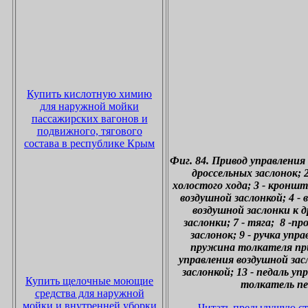
Купить кислотную химию
для наружной мойки
пассажирских вагонов и
подвижного, тягового
состава в республике Крым
Фиг. 84. Привод управления
дроссельных заслонок; 
холостого хода; 3 - кронш
воздушной заслонкой; 4 - 
воздушной заслонки к д
заслонки; 7 - тяга; 8 -
заслонок; 9 - ручка упр
пружина толкателя прив
управления воздушной засл
заслонкой; 13 - педаль у
Купить щелочные моющие
толкатель пе
средства для наружной
мойки и внутренней уборки
Читать предыдущую с