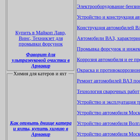
Электрооборудование бензин
Устройство и конструкция а
Конструкция автомобилей ВА
Купить в Майкоп Лавр,
Автомобили ВАЗ, характерис
Винс, Техникзет для
промывки форсунок
Промывка форсунок и инжек
Фаворит
д
ля
Коррозия автомобиля и ее п
ультразвуковой очистки
в
Арм
авир
Окраска и противокоррозион
Химия для катеров и яхт
Ремонт автомобилей ВАЗ по
Технология сварочных работ
Устройство и эксплуатация т
Устройство автомобиля Моск
Как отмыть днище катера
Устройство автомобиля Волг
и яхты, купить химию в
Устройство автомобиля Мос
Армавир