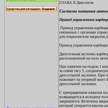
ГЛАВА I
I
Двигатель
Система питания авто
Привод управлением карбю
Привод управления карбюрат
связанных с органами управ
для открытия или закрытия д
Привод управления карбюрат
Дроссельная заслонка карбю
расположенной на полу автом
При нажатии на педаль 1 кон
за собой тягу 5, соединенну
дроссельной заслонки. При о
нажимает на упорный винт 4 
дроссельной заслонки.
С прекращением нажатия пе
возвращается в исходное пол
закрывается. Величина закры
который упирается язычок р