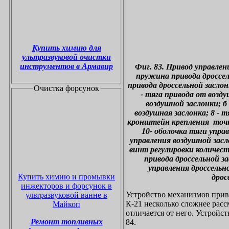
Купить химию для
ультразвуковой очистки
инструментов в Армавир
Фиг. 83. Привод управлен
пружина привода дроссел
привода дроссельной заслон
Очистка форсунок
- тяга привода от возду
воздушной заслонки; б
воздушная заслонка; 8 - т
кронштейн крепления точк
10- оболочка тяги управ
управления воздушной засло
винт регулировки количеств
привода дроссельной за
управления дроссельно
Купить химию и промывки
дрос
инжекторов и форсунок в
Устройство механизмов прив
ультразвуковой ванне в
К-21 несколько сложнее рас
Майкоп
отличается от него. Устройст
Ремонт топливных
84.