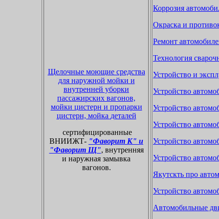
Коррозия автомоби
Окраска и противо
Ремонт автомобиле
Технология свароч
Щелочные моющие средства
Устройство и экспл
для наружной мойки и
внутренней уборки
Устройство автомо
пассажирских вагонов,
мойки цистерн и пропарки
Устройство автомоб
цистерн, мойка деталей
Устройство автомо
сертифицированные
ВНИИЖТ-
"Фаворит К" и
Устройство автомо
"Фаворит Щ"
, внутренняя
Устройство автомо
и наружная замывка
вагонов.
Якутскть про автом
Устройство автомо
Автомобильные дви