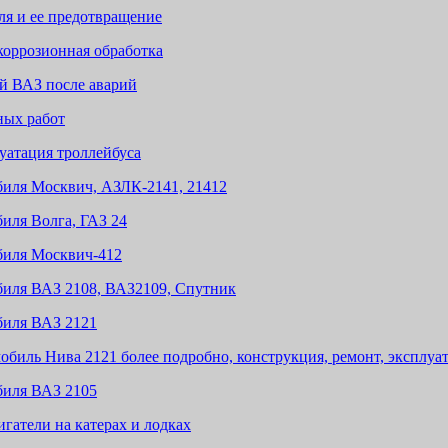
ля и ее предотвращение
коррозионная обработка
й ВАЗ после аварий
ных работ
уатация троллейбуса
биля Москвич, АЗЛК-2141, 21412
иля Волга, ГАЗ 24
биля Москвич-412
биля ВАЗ 2108, ВАЗ2109, Спутник
биля ВАЗ 2121
обиль Нива 2121 более подробно, конструкция, ремонт, эксплуа
биля ВАЗ 2105
гатели на катерах и лодках