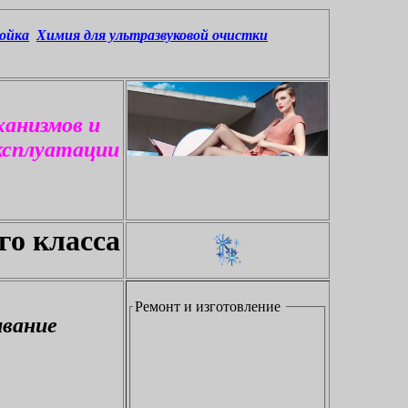
ойка
Химия для ульт
развуков
ой очистки
ханизмов и
ксплуатации
го класса
Ремонт и изготовление
вание