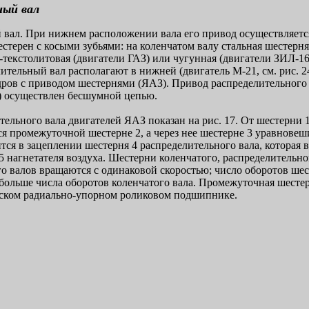
ный вал
 вал. При нижнем расположении вала его привод осуществляетс
терен с косыми зубьями: на коленчатом валу стальная шестерня,
текстолитовая (двигатели ГАЗ) или чугунная (двигатели ЗИЛ-16
ительный вал располагают в нижней (двигатель М-21, см. рис. 2
дров с приводом шестернями (ЯАЗ). Привод распределительного 
7) осуществлен бесшумной цепью.
ельного вала двигателей ЯАЗ показан на рис. 17. От шестерни 1
я промежуточной шестерне 2, а через нее шестерне 3 уравнове
тся в зацеплении шестерня 4 распределительного вала, которая 
 нагнетателя воздуха. Шестерни коленчатого, распределительно
 валов вращаются с одинаковой скоростью; число оборотов шес
а больше числа оборотов коленчатого вала. Промежуточная шесте
ском радиально-упорном роликовом подшипнике.