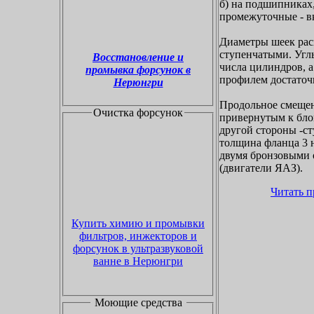
б) на подшипниках,
промежуточные - в
Диаметры шеек рас
ступенчатыми. Углы
Восстановление и
числа цилиндров, а
промывка форсунок в
профилем достаточ
Нерюнгри
Продольное смещени
Очистка форсунок
привернутым к блок
другой стороны -ст
толщина фланца 3 н
двумя бронзовыми 
(двигатели ЯАЗ).
Читать 
Купить химию и промывки
фильтров, инжекторов и
форсунок в ультразвуковой
ванне в Нерюнгри
Моющие средства