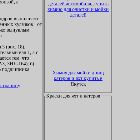
онзой, а
деталей автомобиля, купить
химию для очистки и мойки
деталей
линдров выполняют
енных кулачков - от
лько выпуклым
ы.
 (рис. 18),
ельный вал 1, а с
ется тем, что
З, ЗИЛ-164); б)
) подшипника
Химия для мойки днищ
катеров и яхт купить в
Якутск
 страницу
Краски для яхт и катеров