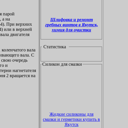
я парой
 а на
Шлифовка и ремонт
4). При верхних
гребных винтов в Якутск,
4) или в верхней
химия для очистки
вала двигателя
Статистика
 коленчатого вала
шивающего вала. С
в свою очередь
Силикон для смазки
го и
терни нагнетателя
рня 2 вращается на
Жидкие силиконы для
смазки и герметики купить в
Якутск