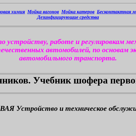
овая химия
Мойка вагонов
Мойка катеров
Бесконтактная м
Дезинфицирующие средства
по устройству, работе и регулировкам ме
течественных автомобилей, по основам э
автомобильного транспорта
.
ников. Учебник шофера перво
АЯ Устройство и техническое обслужи