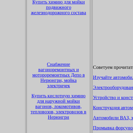
Купить химию для мойки
подвижного
железнодорожного состава
Снабжение
Советуем прочитат
вагоноремонтных и
мотороремонтных Депо в
Изучайте автомоби
Нерюнгри, мойка
электричек
Электрооборудован
Купить кислотную химию
Устройство и конс
для наружной мойки
вагонов, локомотивов,
Конструкция автом
тепловозов, электровозов в
Нерюнгри
Автомобили ВАЗ, х
Промывка форсуно