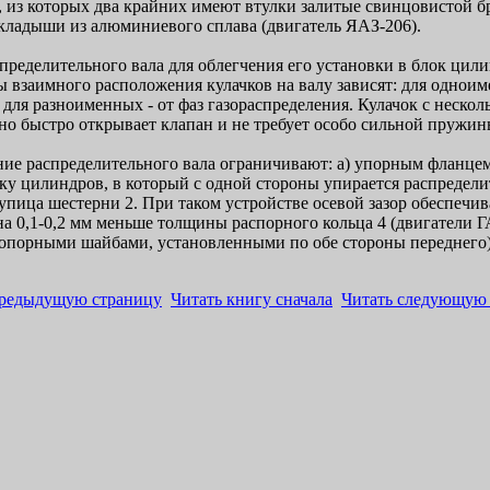
 из которых два крайних имеют втулки залитые свинцовистой бр
кладыши из алюминиевого сплава (двигатель ЯАЗ-206).
пределительного вала для облегчения его установки в блок ци
 взаимного расположения кулачков на валу зависят: для одноим
 для разноименных - от фаз газораспределения. Кулачок с неско
но быстро открывает клапан и не требует особо сильной пружин
е распределительного вала ограничивают: а) упорным фланцем 3
у цилиндров, в который с одной стороны упирается распределит
упица шестерни 2. При таком устройстве осевой зазор обеспечива
а 0,1-0,2 мм меньше толщины распорного кольца 4 (двигатели ГА
опорными шайбами, установленными по обе стороны переднего
предыдущую страницу
Читать книгу сначала
Читать следующую