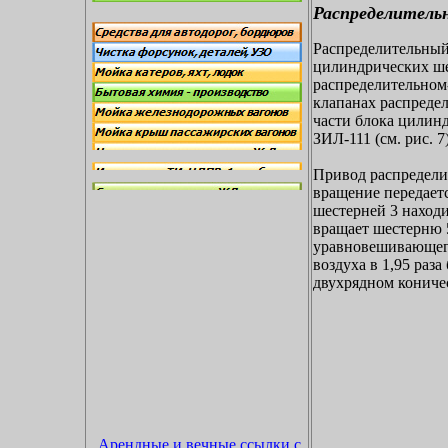
Распределитель
Распределительный
цилиндрических шес
распределительном-
клапанах распредел
части блока цилин
ЗИЛ-111 (см. рис. 
Привод распределит
вращение передаетс
шестерней 3 находи
вращает шестерню 5
уравновешивающего
воздуха в 1,95 раз
двухрядном кониче
Арендные и вечные ссылки с