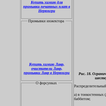
Купить химию для
промывки печатных плат в
Нерюнгри
Промывки инжектора
Купить химию Лавр,
очистители Лавр,
промывки Лавр в Нерюнгри
Рис. 18. Ограни
шестер
О форсунках
Распределительный
а) в тонкостенных 
баббитом;