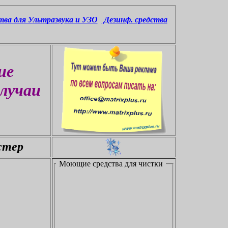
тва для У
льтразву
ка и УЗО
Дезинф. средства
ие
случаи
стер
Моющие средства для чистки