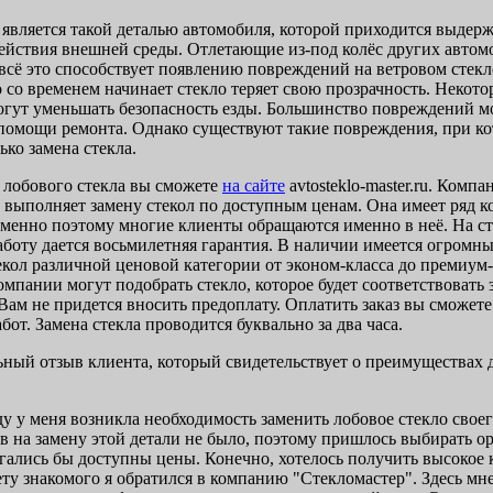
 является такой деталью автомобиля, которой приходится выдер
ействия внешней среды. Отлетающие из-под колёс других автом
 всё это способствует появлению повреждений на ветровом стекл
о со временем начинает стекло теряет свою прозрачность. Некот
гут уменьшать безопасность езды. Большинство повреждений 
помощи ремонта. Однако существуют такие повреждения, при к
ько замена стекла.
у лобового стекла вы сможете
на сайте
avtosteklo-master.ru. Компа
 выполняет замену стекол по доступным ценам. Она имеет ряд 
менно поэтому многие клиенты обращаются именно в неё. На ст
боту дается восьмилетняя гарантия. В наличии имеется огромн
екол различной ценовой категории от эконом-класса до премиум-
мпании могут подобрать стекло, которое будет соответствовать 
Вам не придется вносить предоплату. Оплатить заказ вы сможете
от. Замена стекла проводится буквально за два часа.
ный отзыв клиента, который свидетельствует о преимуществах 
у у меня возникла необходимость заменить лобовое стекло своег
в на замену этой детали не было, поэтому пришлось выбирать ор
гались бы доступны цены. Конечно, хотелось получить высокое 
ету знакомого я обратился в компанию "Стекломастер". Здесь м