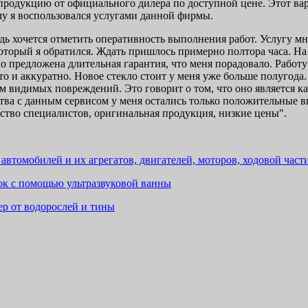
родукцию от официального дилера по доступной цене. Этот ва
му я воспользовался услугами данной фирмы.
дь хочется отметить оперативность выполнения работ. Услугу мн
 который я обратился. Ждать пришлось примерно полтора часа. Н
о предложена длительная гарантия, что меня порадовало. Работу
о и аккуратно. Новое стекло стоит у меня уже больше полугода. 
ём видимых повреждений. Это говорит о том, что оно является к
тва с данным сервисом у меня остались только положительные в
ство специалистов, оригинальная продукция, низкие цены".
 автомобилей и их агрегатов, двигателей, моторов, ходовой част
к с помощью ультразвуковой ванны
ер от водорослей и тины