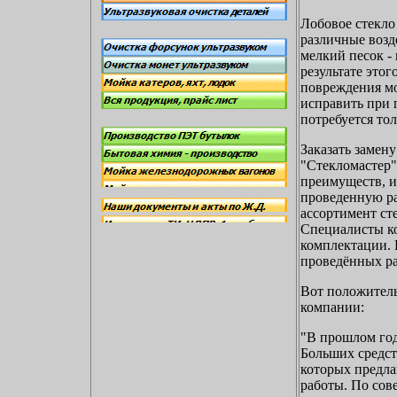
Лобовое стекло
различные возд
мелкий песок -
результате этог
повреждения мо
исправить при 
потребуется тол
Заказать замен
"Стекломастер"
преимуществ, и
проведенную ра
ассортимент ст
Специалисты ко
комплектации. 
проведённых раб
Вот положитель
компании:
"В прошлом год
Больших средст
которых предла
работы. По сов