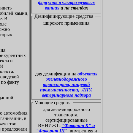
форсунок в ультразвуковых
живать
ваннах
и на стендах
обилей камни,
Дезинфицирующие средства
е. В
широкого применения
орые
можно
оторых
ния
конкурентных
екла и
ый
класса.
для дезинфекции на
объектах
заводской
железнодорожного
 по факту
транспорта, пищевой
промышленности, ЛПУ,
ветеринарного надзора
данной
Моющие средства
для железнодорожного
о автомобиля.
транспорта,
ганизации, в
сертифицированные
качество
ВНИИЖТ-
"Фаворит К" и
не предложили
"Фаворит Щ"
, внутренняя и