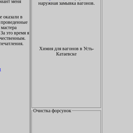
риант меня
наружная замывка вагонов.
е оказали в
а проведенные
 мастера
За это время я
ачественным.
печатления.
Химия для вагонов в Усть-
Катаевске
и
Очистка форсунок