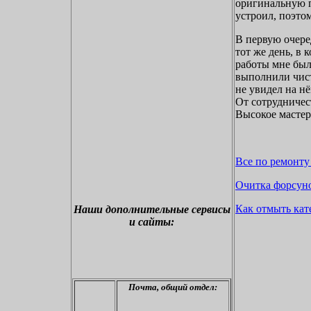
оригинальную п
устроил, поэто
В первую очере
тот же день, в
работы мне был
выполнили чист
не увидел на н
От сотрудничес
Высокое мастер
Все по ремонту
Очитка форсуно
Как отмыть кат
Наши дополнительные
сервисы
и сайты:
Почта,
общий отдел: