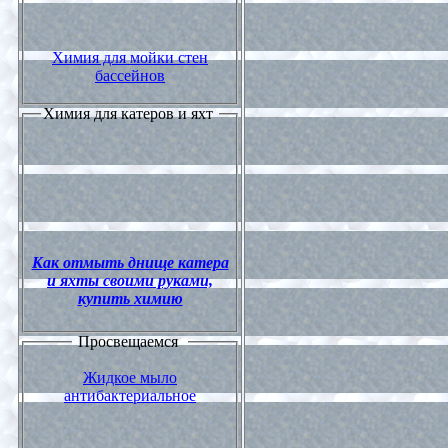
Химия для мойки стен
бассейнов
Химия для катеров и яхт
Как отмыть днище катера
и яхты своими руками,
купить химию
Просвещаемся
Жидкое мыло
антибактериальное