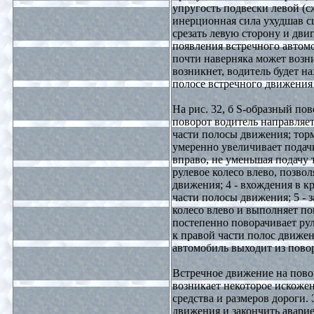
упругость подвески левой (с
инерционная сила ухудшав сц
срезать левую сторону и дви
появления встречного автомо
почти наверняка может возни
возникнет, водитель будет на
полосе встречного движения 
На рис. 32, б
S
-образный пов
поворот водитель направляет
части полосы движения; торм
умеренно увеличивает подачи
вправо, не уменьшая подачу 
рулевое колесо влево, позво
движения; 4 - вхождения в к
части полосы движения; 5 - 
колесо влево и выполняет пов
постепенно поворачивает рул
к правой части полос движен
автомобиль выходит из пово
Встречное движение на пово
возникает некоторое искоже
средства и размеров дороги.
движения и закончить аварие