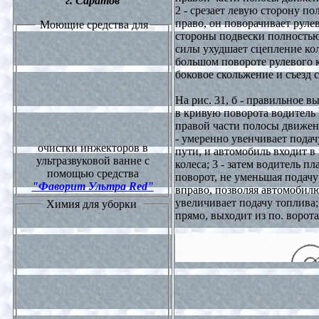
г.
С
аратов
2 - срезает левую сторону п
право, он поворачивает рулев
Моющие средства для
стороны подвески полностью
силы ухудшает сцепление кол
большом повороте рулевого к
боковое скольжение и съезд с
На рис. 31, б - правильное в
в кривую поворота водитель 
правой части полосы движени
- умеренно увенчивает подач
очистки инжекторов в
пути, и автомобиль входит в
ультразвуковой ванне с
колеса; 3 - затем водитель п
помощью средства
поворот, не уменьшая подачу 
"Фаворит Ультра
Red
"
вправо, позволяя автомобилю
увеличивает подачу топлива;
Химия для уборки
прямо, выходит из по. ворота