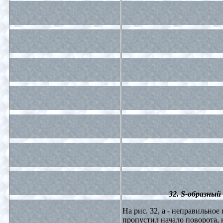
32. S-образный
На рис. 32, а - неправильное
пропустил начало поворота, 