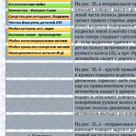
На рис. 30, а неправильное 
начинает поворот задолго до
левой части полосы движения;
срезает правую стороны доро
влево; водитель поворачивает
подвески левой (сжатой) ст
сила теперь ухудшает сцепле
4 - если водителю удается с
дет на полосу встречного дв
рулевого колеса (Л), а при 
автомобиль съедет с дороги (
На рис. 30, б - крутой прав
в кривую поворота водитель 
движения; тормозит либо пере
еще на прямолинейном участ
автомобиль входит в кривую 
вправо и описывает поворот,
поворачивая рулевое колесо 
стороне полосы движения, во
автомобиль выходит из пово
На рис. 31, а - неправильное
начинает поворот задолго до
правой части полосы движени