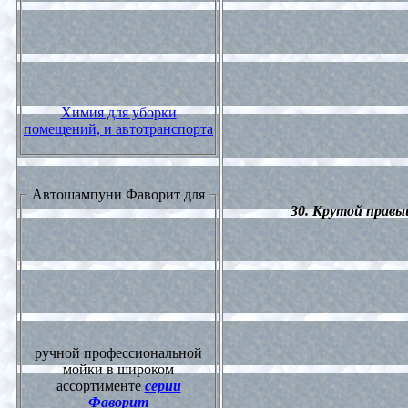
Химия для уборки
помещений, и автотранспорта
Автошампуни Фаворит для
30. Крутой правый
ручной профессиональной
мойки в широком
ассортименте
серии
Фаворит