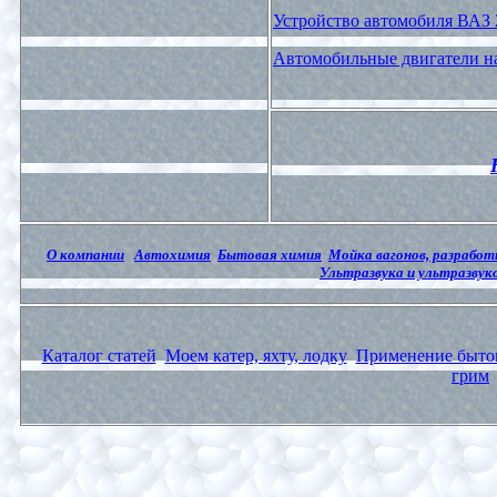
Устройство автомобиля ВАЗ 
Автомобильные двигатели на
О компании
Автохимия
Бытовая химия
Мойка вагонов, разрабо
Ультразвука и ультразвук
Каталог статей
Моем катер, яхту, лодку
Применение быто
грим