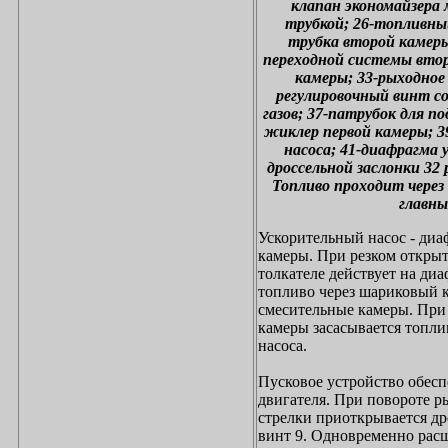
клапан экономайзера
трубкой; 26-топливны
трубка второй камер
переходной системы второ
камеры; 33-рыходное
регулировочный винт со
газов; 37-патрубок для п
жиклер первой камеры; 3
насоса; 41-диафрагма 
дроссельной заслонки 3
Топливо проходит через 
главны
Ускорительный насос - диа
камеры. При резком открыт
толкателе действует на ди
топливо через шариковый к
смесительные камеры. При
камеры засасывается топли
насоса.
Пусковое устройство обесп
двигателя. При повороте ры
стрелки приоткрывается др
винт 9. Одновременно рас