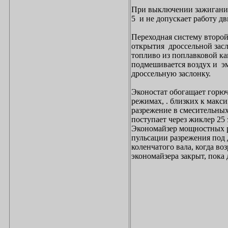
При выключении зажигания
5 и не допускает работу д
Переходная систему второй
открытия дроссельной засл
топливо из поплавковой ка
подмешивается воздух и эм
дроссельную заслонку.
Эконостат обогащает горю
режимах, . близких к макс
разрежение в смесительных
поступает через жиклер 25
Экономайзер мощностных р
пульсации разрежения под
коленчатого вала, когда в
экономайзера закрыт, пока