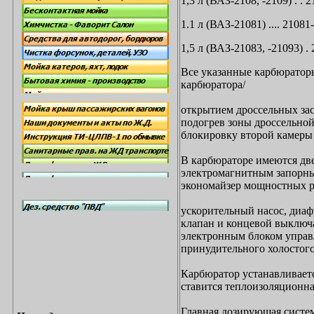
1,3 л (ВАЗ-2108, -2109) . . 
1.1 л (ВАЗ-21081) .... 2108
1,5 л (ВАЗ-21083, -21093) .
Все указанные карбюратор
карбюратора
/
открытием дроссельных зас
подогрев зоны дроссельной
блокировку второй камеры
В карбюраторе имеются две
электромагнитным запорным
экономайзер мощностных 
ускорительный насос, диаф
клапан и концевой выключа
электронным блоком управ
принудительного холостого
Карбюратор устанавливаетс
ставится теплоизоляционна
Главная дозирующая систем