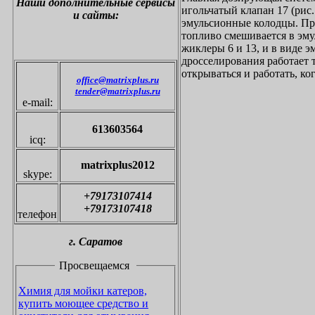
Наши дополнительные
сервисы
игольчатый клапан 17 (рис.
и сайты:
эмульсионные колодцы. Пр
топливо смешивается в эм
жиклеры 6 и 13, и в виде 
дросселирования работает 
открываться и работать, ко
office@matrixplus.ru
tender@matrixplus.ru
e-mail:
613603564
icq:
matrixplus2012
skype:
+79173107414
+79173107418
телефон
г.
С
аратов
Просвещаемся
Химия для мойки катеров,
купить моющее средство и