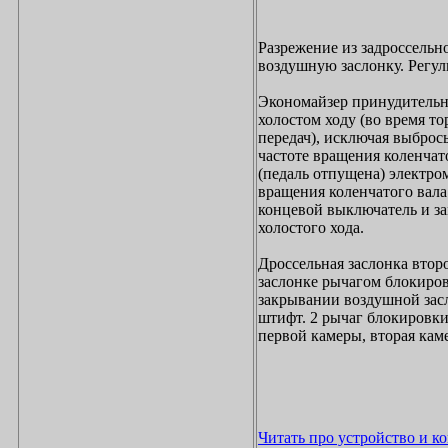
Разрежение из задроссельн
воздушную заслонку. Регул
Экономайзер принудительно
холостом ходу (во время т
передач), исключая выброс
частоте вращения коленчат
(педаль отпущена) электр
вращения коленчатого вала
концевой выключатель и за
холостого хода.
Дроссельная заслонка вто
заслонке рычагом блокиров
закрывании воздушной засл
штифт. 2 рычаг блокировки
первой камеры, вторая кам
Читать про устройство и к