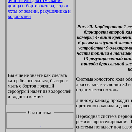
очистители для отмывания
днища и бортов катера, лодки,
яхты от зелени, ракушечника и
водорослей
Рис. 20. Карбюратор: 1-
блокировки второй ка
камеры; 4- винт креплени
6-рычаг воздушной засло
устройства; 9-электрома
части топлива в топливн
13-регулировочный вин
привода дроссельной за
к
Вы еще не знаете как сделать
Система холостого хода об
катер белоснежным, быстро с
дроссельные заслонки 30 и
мыть с бортов грязный
поднимается по топ-
серобурый налет из водорослей
и водного камня?
ливному каналу, проходит 
проточного канала и далее 
Статистика
Переходная система первой
режимы дросселирования. 
системы попадает под разр