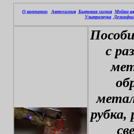
О компании
Автохимия
Бытовая химия
Мойка ва
Ультразвука
Дезинфиц
Пособи
с ра
мет
об
метал
рубка, 
св