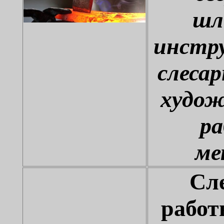
шл
инстр
слеса
худож
ра
ме
Сл
работ