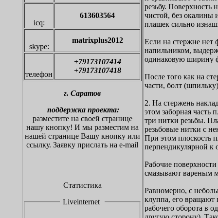
резьбу. Поверхность 
613603564
чистой, без окалины
icq:
плашек сильно изнаш
matrixplus2012
Если на стержне нет 
skype:
напильником, выдерж
одинаковую ширину ф
+79173107414
+79173107418
телефон
После того как на ст
части, болт (шпильку
г.
С
аратов
2. На стержень накл
поддержка проекта:
этом заборная часть 
разместите на своей странице
три нитки резьбы. П
нашу кнопку!
И мы разместим на
резьбовые нитки с н
нашей странице Вашу кнопку или
При этом плоскость 
ссылку. Заявку прислать на
e-mail
перпендикулярной к о
Рабочие поверхности
смазывают вареным м
Статистика
Равномерно, с небол
клуппа, его вращают 
Liveinternet
рабочего оборота в од
другую сторону). Так