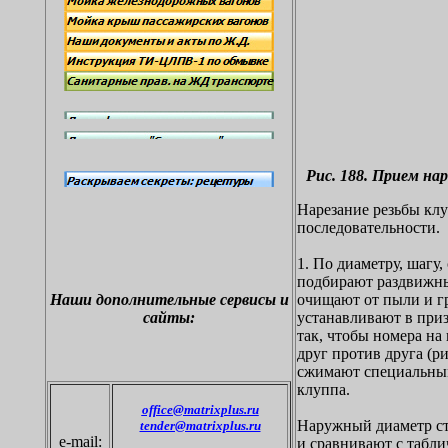
Рис. 188. Прием на
Нарезание резьбы кл
последовательности.
1. По диаметру, шагу
подбирают раздвижны
Наши дополнительные
сервисы и
очищают от пыли и г
сайты:
устанавливают в при
так, чтобы номера на
друг против друга (ри
сжимают специальным
клуппа.
office@matrixplus.ru
Наружный диаметр с
tender@matrixplus.ru
e-mail:
и сравнивают с табл