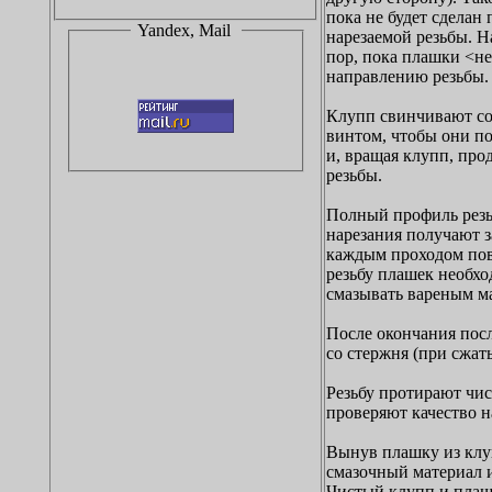
пока не будет сделан
Yandex, Mail
нарезаемой резьбы. Н
пор, пока плашки <н
направлению резьбы.
Клупп свинчивают со
винтом, чтобы они по
и, вращая клупп, пр
резьбы.
Полный профиль резь
нарезания получают з
каждым проходом пов
резьбу плашек необхо
смазывать вареным м
После окончания пос
со стержня (при сжат
Резьбу протирают чис
проверяют качество н
Вынув плашку из клу
смазочный материал и
Чистый клупп и плаш