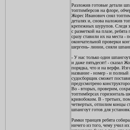
Разложив готовые детали шп
топтимберсов на флоре, обче
Жорес Иванович снял топтимб
деталях и, снова наложив то
крепежных шурупов. Следя з
с разметкой на плазе, ребят
сразу ставили их на места -
окончательной проверки кон
шергень- линии, сняли шпан
- У нас только один шпангоут
и даже пятьдесят! - сказал Ж
порядка, что и на верфи. Изг
название - номер - и полный 
судосборщик сможет поставит
предусмотрено конструктором
Во - вторых, проверим, сохр
топтимберсах горизонталь ш
кривобоким. В - третьих, пом
четвертых, отпилим концы с
шпангоут готов для установк
Рамки транцев ребята собира
ничего из того, чему учил и