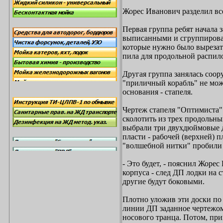
Жорес Иванович разделил все
Первая группа ребят начала 
выписанными и сгруппирова
которые нужно было вырезать
пила для продольной распило
Другая группа занялась соор
"приличный корабль" не мож
основания - стапеля.
Чертеж стапеля "Оптимиста"
сколотить из трех продольны
выбрали три двухдюймовые д
пласти - рабочей (верхней) 
"волшебной нитки" пробили 
- Это будет, - пояснил Жоре
корпуса - след ДП лодки на 
другие будут боковыми.
Плотно уложив эти доски по 
линии ДП заданное чертежом
носового транца. Потом, пр