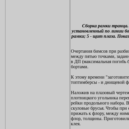
Сборка рамки транца. 1
установленный по линии бо
рамки; 5 - щит плаза. Пок
Очертания бимсов при разбив
между пятью точками, заданн
в ДП (максимальная погибь б
бортами.
К этому времени "заготовите
топтимберсы - и днищевой ф
Наложив на плазовый чертеж
плотницкого угольника пере
рейки продольного набора. 
скуловые брусья. Чтобы при
прижать к флору, между ними
флор, толщины. Приготовили
клея.