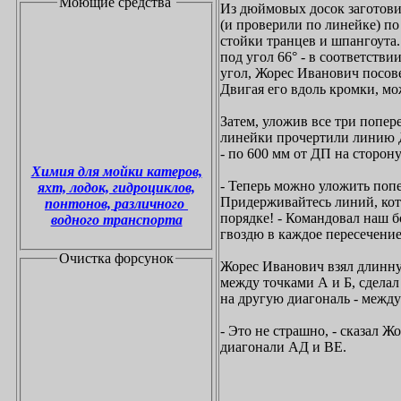
Моющие средства
Из дюймовых досок заготови
(и проверили по линейке) по
стойки транцев и шпангоута
под угол 66° - в соответств
угол, Жорес Иванович посов
Двигая его вдоль кромки, мо
Затем, уложив все три попе
линейки прочертили линию 
- по 600 мм от ДП на сторону
Химия для мойки катеров,
- Теперь можно уложить попе
яхт, лодок, гидроциклов,
Придерживайтесь линий, кото
понтонов, различного
порядке! - Командовал наш б
водного транспорта
гвоздю в каждое пересечение
Очистка форсунок
Жорес Иванович взял длинну
между точками А и Б, сделал
на другую диагональ - между
- Это не страшно, - сказал 
диагонали АД и BE.