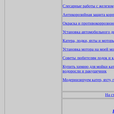
Слесарные работы с железом
Антикорозийная защита корп
Окраска и противокоррозион
Установка автомобильного дви
Катера, лодки, яхты и мотор
Установка мотора на моей м
Сове
ты любителям лодок и к
Купить химию для мойки кате
водоросли и ракушечник
Модернизируем катер, яхту, 
На с