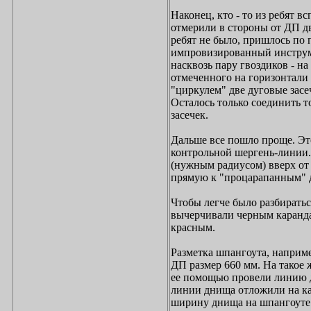
Наконец, кто - то из ребят в
отмерили в стороны от ДП дв
ребят не было, пришлось по 
импровизированный инструме
насквозь пару гвоздиков - н
отмеченного на горизонтали 
"циркулем" две дуговые засе
Осталось только соединить т
засечек.
Дальше все пошло проще. Эт
контрольной шергень-линии. 
(нужным радиусом) вверх от
прямую к "процарапанным" 
Чтобы легче было разбиратьс
вычерчивали черным каранда
красным.
Разметка шпангоута, наприме
ДП размер 660 мм. На такое 
ее помощью провели линию 
линии днища отложили на к
ширину днища на шпангоуте.