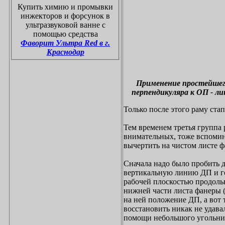
Купить химию и промывки
инжекторов и форсунок в
ультразвуковой ванне с
помощью средства
Фаворит Ультра
Red в г.
Краснодар
Применение простейшего
перпендикуляра к ОП - ли
Только после этого раму ста
Тем временем третья группа 
внимательных, тоже вспомина
вычертить на чистом листе 
Сначала надо было пробить 
вертикальную линию ДП и г
рабочей плоскостью продольн
нижней части листа фанеры 
на ней положение ДП, а вот
восстановить никак не удава
помощи небольшого угольни