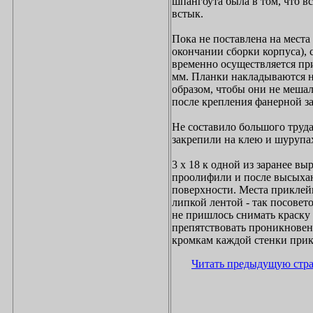
шпангоута была в том, что вс
встык.
Пока не поставлена на места
окончании сборки корпуса),
временно осуществляется пр
мм. Планки накладываются н
образом, чтобы они не мешал
после крепления фанерной з
Не составило большого труда
закрепили на клею и шурупа
3 х 18 к одной из заранее в
проолифили и после высыха
поверхности. Места приклей
липкой лентой - так посовет
не пришлось снимать краску 
препятствовать проникновен
кромкам каждой стенки прик
Читать предыдущую стр