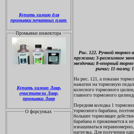
Купить химию для
промывки печатных плат
Промывки инжектора
Рис. 122. Ручной тормоз 
пружина; 3-разжимное звено
звездочка; 8-опорный тормо
рычаг; 11-палец; 
На рис. 121, а показан торм
нажатии на тормозную педал
Купить химию Лавр,
колесного тормозного цилин
очистители Лавр,
главного тормозного цилинд
промывки Лавр
Передняя колодка 1 тормозн
тормозного барабана, поэтом
О форсунках
большее тормозящее действие
барабана и прижимается к не
изнашиваться неравномерно,
нагрузка. Для получения од