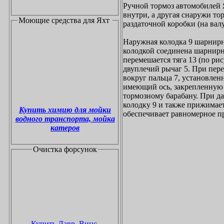
Ручной тормоз автомобилей Я
внутри, а другая снаружи то
Моющие средства для Яхт
раздаточной коробки (на валу
Наружная колодка 9 шарнирн
колодкой соединена шарнирн
перемешается тяга 13 (по рису
двуплечий рычаг 5. При пер
вокруг пальца 7, установлен
имеющий ось, закрепленную 
тормозному барабану. При д
колодку 9 и также прижимает
Купить химию для мойки
обеспечивает равномерное п
водного транспорта, мойка
катеров
Очистка форсунок
Купить Лавр, Винс,