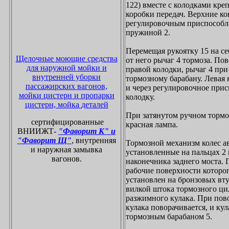
122) вместе с колодками кре
коробки передач. Верхние к
регулировочным приспособле
пружиной 2.
Перемещая рукоятку 15 на се
Щелочные моющие средства
от него рычаг 4 тормоза. По
для наружной мойки и
правой колодки, рычаг 4 пр
внутренней уборки
тормозному барабану. Левая
пассажирских вагонов,
и через регулировочное при
мойки цистерн и пропарки
колодку.
цистерн, мойка деталей
При затянутом ручном тормо
сертифицированные
красная лампа.
ВНИИЖТ-
"Фаворит К" и
"Фаворит Щ"
, внутренняя
Тормозной механизм колес ав
и наружная замывка
установленные на пальцах 2 
вагонов.
наконечника заднего моста.
рабочие поверхности которо
установлен на бронзовых вту
вилкой штока тормозного цил
разжимного кулака. При пово
кулака поворачивается, и ку
тормозным барабаном 5.