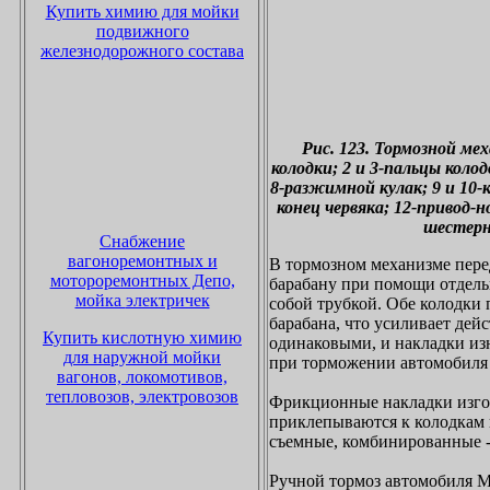
Купить химию для мойки
подвижного
железнодорожного состава
Рис. 123. Тормозной ме
колодки; 2 и 3-пальцы коло
8-разжимной кулак; 9 и 10
конец червяка; 12-привод-
шестерня
Снабжение
вагоноремонтных и
В тормозном механизме перед
мотороремонтных Депо,
барабану при помощи отдель
мойка электричек
собой трубкой. Обе колодки
барабана, что усиливает дей
Купить кислотную химию
одинаковыми, и накладки из
для наружной мойки
при торможении автомобиля 
вагонов, локомотивов,
тепловозов, электровозов
Фрикционные накладки изгот
приклепываются к колодкам
съемные, комбинированные - 
Ручной тормоз автомобиля М